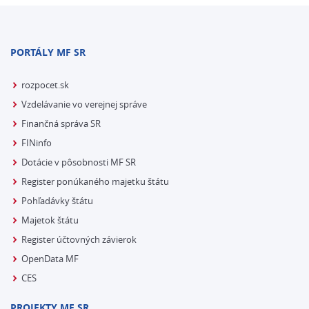
PORTÁLY MF SR
rozpocet.sk
Vzdelávanie vo verejnej správe
Finančná správa SR
FINinfo
Dotácie v pôsobnosti MF SR
Register ponúkaného majetku štátu
Pohľadávky štátu
Majetok štátu
Register účtovných závierok
OpenData MF
CES
PROJEKTY MF SR