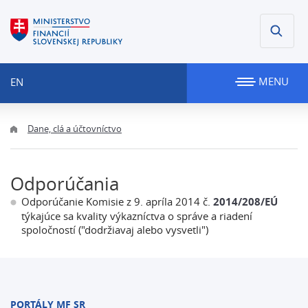
MENU
EN
Dane, clá a účtovníctvo
Odporúčania
Odporúčanie Komisie z 9. apríla 2014 č.
2014/208/EÚ
týkajúce sa kvality výkazníctva o správe a riadení
spoločností ("dodržiavaj alebo vysvetli")
PORTÁLY MF SR