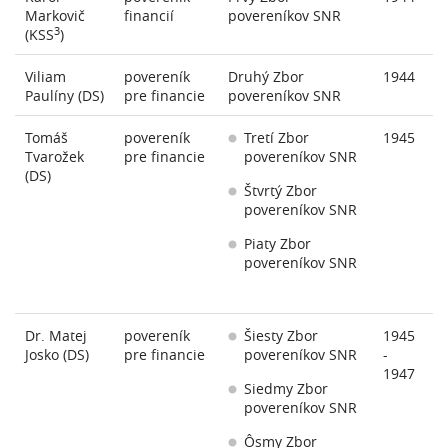
Markovič
financií
povereníkov SNR
3
(KSS
)
Viliam
povereník
Druhý Zbor
1944
Paulíny (DS)
pre financie
povereníkov SNR
Tomáš
povereník
Tretí Zbor
1945
Tvarožek
pre financie
povereníkov SNR
(DS)
Štvrtý Zbor
povereníkov SNR
Piaty Zbor
povereníkov SNR
Dr. Matej
povereník
Šiesty Zbor
1945
Josko (DS)
pre financie
povereníkov SNR
-
1947
Siedmy Zbor
povereníkov SNR
Ôsmy Zbor