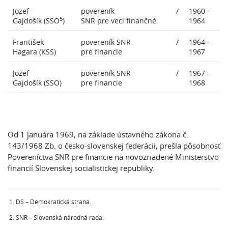
Jozef
povereník
/
1960 -
5
Gajdošík (SSO
)
SNR pre veci finančné
1964
František
povereník SNR
/
1964 -
Hagara (KSS)
pre financie
1967
Jozef
povereník SNR
/
1967 -
Gajdošík (SSO)
pre financie
1968
Od 1 januára 1969, na základe ústavného zákona č.
143/1968 Zb. o česko-slovenskej federácii, prešla pôsobnosť
Povereníctva SNR pre financie na novozriadené Ministerstvo
financií Slovenskej socialistickej republiky.
DS – Demokratická strana.
SNR – Slovenská národná rada.