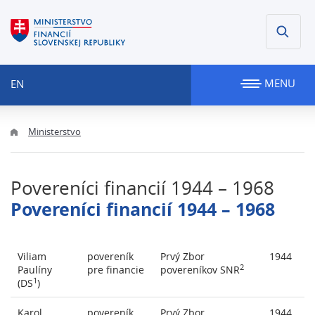
MENU
EN
Ministerstvo
Povereníci financií 1944 – 1968
Povereníci financií 1944 – 1968
Viliam
povereník
Prvý Zbor
1944
2
Paulíny
pre financie
povereníkov SNR
1
(DS
)
Karol
povereník
Prvý Zbor
1944