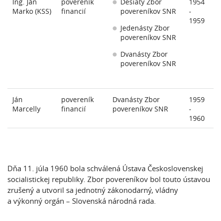
Ing. Ján
povereník
Desiaty Zbor
1954
Marko (KSS)
financií
povereníkov SNR
-
1959
Jedenásty Zbor
povereníkov SNR
Dvanásty Zbor
povereníkov SNR
Ján
povereník
Dvanásty Zbor
1959
Marcelly
financií
povereníkov SNR
-
1960
Dňa 11. júla 1960 bola schválená Ústava Československej
socialistickej republiky. Zbor povereníkov bol touto ústavou
zrušený a utvoril sa jednotný zákonodarný, vládny
a výkonný orgán – Slovenská národná rada.