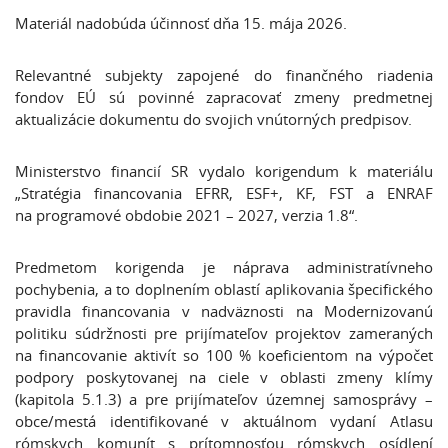
Materiál nadobúda účinnosť dňa 15. mája 2026.
Relevantné subjekty zapojené do finančného riadenia
fondov EÚ sú povinné zapracovať zmeny predmetnej
aktualizácie dokumentu do svojich vnútorných predpisov.
Ministerstvo financií SR vydalo korigendum k materiálu
„Stratégia financovania EFRR, ESF+, KF, FST a ENRAF
na programové obdobie 2021 – 2027, verzia 1.8“.
Predmetom korigenda je náprava administratívneho
pochybenia, a to doplnením oblastí aplikovania špecifického
pravidla financovania v nadväznosti na Modernizovanú
politiku súdržnosti pre prijímateľov projektov zameraných
na financovanie aktivít so 100 % koeficientom na výpočet
podpory poskytovanej na ciele v oblasti zmeny klímy
(kapitola 5.1.3) a pre prijímateľov územnej samosprávy –
obce/mestá identifikované v aktuálnom vydaní Atlasu
rómskych komunít s prítomnosťou rómskych osídlení