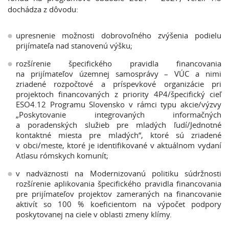
dochádza z dôvodu:
upresnenie možnosti dobrovoľného zvýšenia podielu
prijímateľa nad stanovenú výšku;
rozšírenie špecifického pravidla financovania
na prijímateľov územnej samosprávy – VÚC a nimi
zriadené rozpočtové a príspevkové organizácie pri
projektoch financovaných z priority 4P4/špecifický cieľ
ESO4.12 Programu Slovensko v rámci typu akcie/výzvy
„Poskytovanie integrovaných informačných
a poradenských služieb pre mladých ľudí/Jednotné
kontaktné miesta pre mladých“, ktoré sú zriadené
v obci/meste, ktoré je identifikované v aktuálnom vydaní
Atlasu rómskych komunít;
v nadväznosti na Modernizovanú politiku súdržnosti
rozšírenie aplikovania špecifického pravidla financovania
pre prijímateľov projektov zameraných na financovanie
aktivít so 100 % koeficientom na výpočet podpory
poskytovanej na ciele v oblasti zmeny klímy.