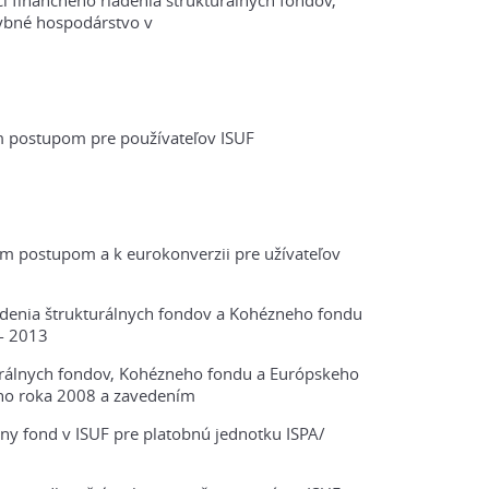
 finančného riadenia štrukturálnych fondov,
ybné hospodárstvo v
 postupom pre používateľov ISUF
 postupom a k eurokonverzii pre užívateľov
adenia štrukturálnych fondov a Kohézneho fondu
- 2013
urálnych fondov, Kohézneho fondu a Európskeho
ého roka 2008 a zavedením
y fond v ISUF pre platobnú jednotku ISPA/