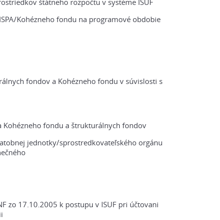
rostriedkov štátneho rozpočtu v systéme ISUF
 ISPA/Kohézneho fondu na programové obdobie
álnych fondov a Kohézneho fondu v súvislosti s
a Kohézneho fondu a štrukturálnych fondov
latobnej jednotky/sprostredkovateľského orgánu
nečného
 zo 17.10.2005 k postupu v ISUF pri účtovani
i