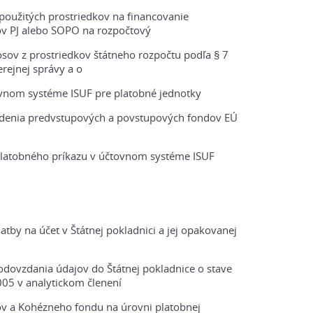
použitých prostriedkov na financovanie
v PJ alebo SOPO na rozpočtový
sov z prostriedkov štátneho rozpočtu podľa § 7
rejnej správy a o
ovnom systéme ISUF pre platobné jednotky
adenia predvstupových a povstupových fondov EÚ
platobného príkazu v účtovnom systéme ISUF
tby na účet v Štátnej pokladnici a jej opakovanej
dovzdania údajov do Štátnej pokladnice o stave
05 v analytickom členení
ov a Kohézneho fondu na úrovni platobnej