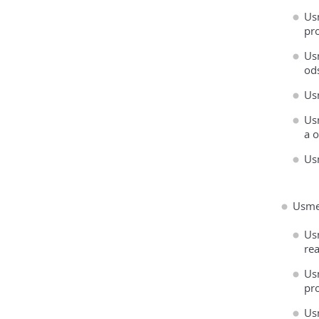
Us
pr
Us
ods
Us
Us
a o
Us
Usme
Usm
rea
Us
pr
Us