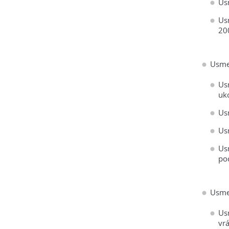
Us
Us
20
Usme
Us
uk
Us
Us
Us
po
Usme
Us
vrá