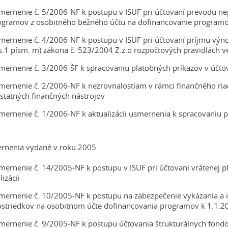
mernenie č. 5/2006-NF k postupu v ISUF pri účtovaní prevodu ne
ogramov z osobitného bežného účtu na dofinancovanie programo
mernenie č. 4/2006-NF k postupu v ISUF pri účtovaní príjmu výno
.1 písm. m) zákona č. 523/2004 Z.z.o rozpočtových pravidlách ve
mernenie č. 3/2006-ŠF k spracovaniu platobných príkazov v účt
mernenie č. 2/2006-NF k nezrovnalostiam v rámci finančného ri
statných finančných nástrojov
mernenie č. 1/2006-NF k aktualizácii usmernenia k spracovaniu 
rnenia vydané v roku 2005
ernenie č. 14/2005-NF k postupu v ISUF pri účtovani vrátenej pla
lizácii
mernenie č. 10/2005-NF k postupu na zabezpečenie vykázania a o
ostriedkov na osobitnom účte dofinancovania programov k 1.1.20
mernenie č. 9/2005-NF k postupu účtovania štrukturálnych fond