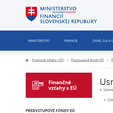
MINISTERSTVO
FINANCIE
DANE, CLÁ A
Finančné vzťahy s EÚ
Povstupové fondy EÚ
P
Us
Finančné
vzťahy s EÚ
Usme
Us
PREDVSTUPOVÉ FONDY EÚ