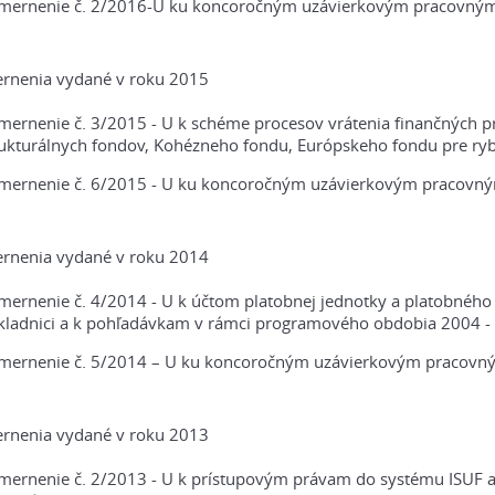
mernenie č. 2/2016-U ku koncoročným uzávierkovým pracovným 
rnenia vydané v roku 2015
mernenie č. 3/2015 - U k schéme procesov vrátenia finančných pr
rukturálnych fondov, Kohézneho fondu, Európskeho fondu pre ry
mernenie č. 6/2015 - U ku koncoročným uzávierkovým pracovný
rnenia vydané v roku 2014
ernenie č. 4/2014 - U k účtom platobnej jednotky a platobného o
kladnici a k pohľadávkam v rámci programového obdobia 2004 - 
mernenie č. 5/2014 – U ku koncoročným uzávierkovým pracovný
rnenia vydané v roku 2013
mernenie č. 2/2013 - U k prístupovým právam do systému ISUF a