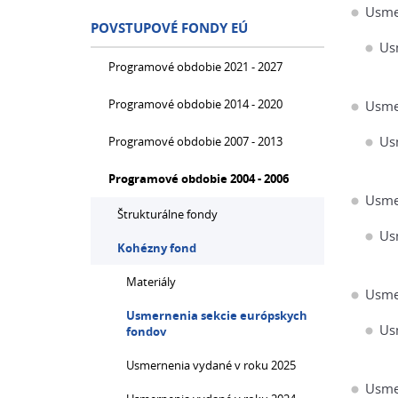
Usme
POVSTUPOVÉ FONDY EÚ
Us
Programové obdobie 2021 - 2027
Programové obdobie 2014 - 2020
Usme
Us
Programové obdobie 2007 - 2013
Programové obdobie 2004 - 2006
Usme
Štrukturálne fondy
Us
Kohézny fond
Materiály
Usme
Usmernenia sekcie európskych
Us
fondov
Usmernenia vydané v roku 2025
Usme