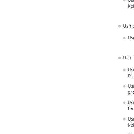
Us
Ko
Usme
Us
Usme
Us
IS
Us
pr
Us
fo
Us
Ko