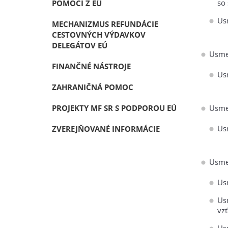
so
POMOCI Z EÚ
Us
MECHANIZMUS REFUNDÁCIE
CESTOVNÝCH VÝDAVKOV
DELEGÁTOV EÚ
Usme
FINANČNÉ NÁSTROJE
Us
ZAHRANIČNÁ POMOC
PROJEKTY MF SR S PODPOROU EÚ
Usme
Us
ZVEREJŇOVANÉ INFORMÁCIE
Usme
Us
Us
vz