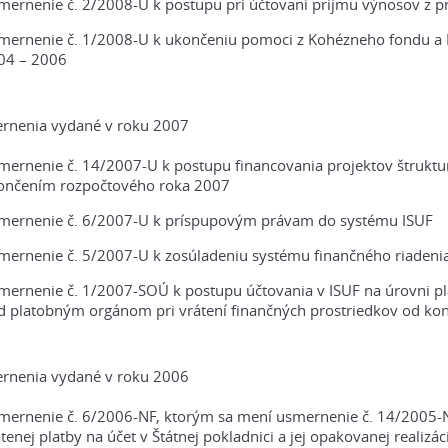
mernenie č. 2/2008-U k postupu pri účtovaní príjmu výnosov z p
mernenie č. 1/2008-U k ukončeniu pomoci z Kohézneho fondu a
04 – 2006
rnenia vydané v roku 2007
mernenie č. 14/2007-U k postupu financovania projektov štruktur
ončením rozpočtového roka 2007
mernenie č. 6/2007-U k príspupovým právam do systému ISUF
mernenie č. 5/2007-U k zosúladeniu systému finančného riadeni
mernenie č. 1/2007-SOÚ k postupu účtovania v ISUF na úrovni p
d platobným orgánom pri vrátení finančných prostriedkov od ko
rnenia vydané v roku 2006
mernenie č. 6/2006-NF, ktorým sa mení usmernenie č. 14/2005-NF
tenej platby na účet v Štátnej pokladnici a jej opakovanej realizáci