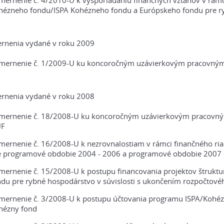
mernenie č. 4/2010-U k vysporiadaniu finančných vzťahov v rámci
hézneho fondu/ISPA Kohézneho fondu a Európskeho fondu pre r
rnenia vydané v roku 2009
mernenie č. 1/2009-U ku koncoročným uzávierkovým pracovným
rnenia vydané v roku 2008
mernenie č. 18/2008-U ku koncoročným uzávierkovým pracovným
UF
mernenie č. 16/2008-U k nezrovnalostiam v rámci finančného ri
e programové obdobie 2004 - 2006 a programové obdobie 2007 
mernenie č. 15/2008-U k postupu financovania projektov štrukt
ndu pre rybné hospodárstvo v súvislosti s ukončením rozpočtov
mernenie č. 3/2008-U k postupu účtovania programu ISPA/Kohézn
hézny fond