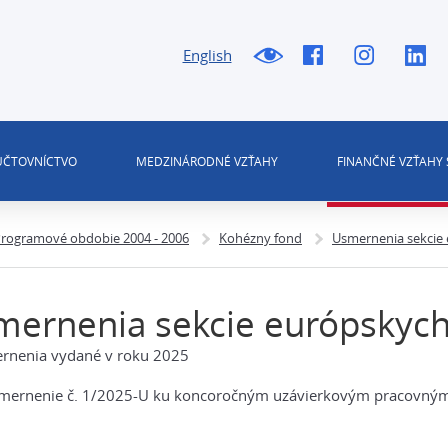
English
 ÚČTOVNÍCTVO
MEDZINÁRODNÉ VZŤAHY
FINANČNÉ VZŤAHY 
rogramové obdobie 2004 - 2006
Kohézny fond
Usmernenia sekcie
mernenia sekcie európskych
rnenia vydané v roku 2025
mernenie č. 1/2025-U ku koncoročným uzávierkovým pracovným 