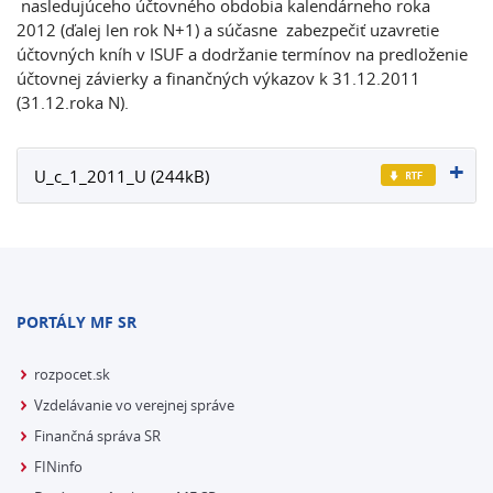
nasledujúceho účtovného obdobia kalendárneho roka
2012 (ďalej len rok N+1) a súčasne zabezpečiť uzavretie
účtovných kníh v ISUF a dodržanie termínov na predloženie
účtovnej závierky a finančných výkazov k 31.12.2011
(31.12.roka N).
U_c_1_2011_U (244kB)
PORTÁLY MF SR
rozpocet.sk
Vzdelávanie vo verejnej správe
Finančná správa SR
FINinfo