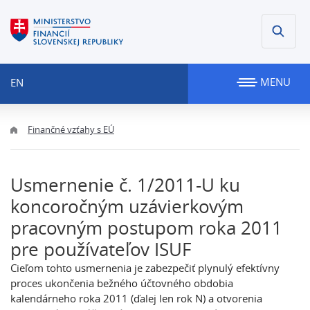
MENU
EN
Finančné vzťahy s EÚ
Usmernenie č. 1/2011-U ku
koncoročným uzávierkovým
pracovným postupom roka 2011
pre používateľov ISUF
Cieľom tohto usmernenia je zabezpečiť plynulý efektívny
proces ukončenia bežného účtovného obdobia
kalendárneho roka 2011 (ďalej len rok N) a otvorenia