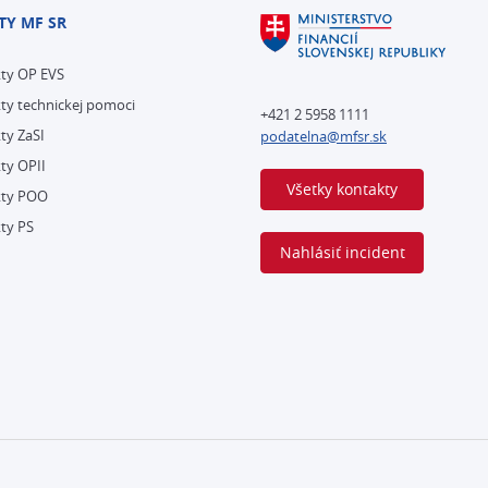
TY MF SR
kty OP EVS
ty technickej pomoci
+421 2 5958 1111
ty ZaSI
podatelna@mfsr.sk
ty OPII
Všetky kontakty
kty POO
ty PS
Nahlásiť incident