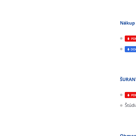
Nákup 
ŠURANY
Štúdi
Obmena