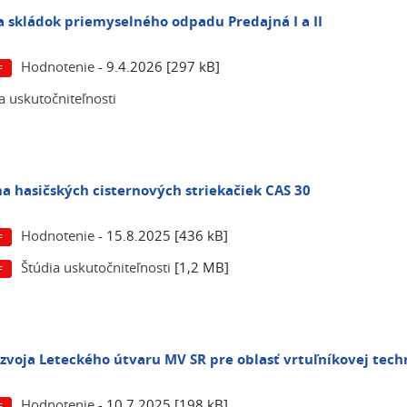
a skládok priemyselného odpadu Predajná I a II
Hodnotenie
- 9.4.2026 [297 kB]
a uskutočniteľnosti
 hasičských cisternových striekačiek CAS 30
Hodnotenie
- 15.8.2025 [436 kB]
Štúdia uskutočniteľnosti
[1,2 MB]
ozvoja Leteckého útvaru MV SR pre oblasť vrtuľníkovej tech
Hodnotenie
- 10.7.2025 [198 kB]