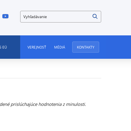
Vyhľadávanie
S EÚ
VEREJNOSŤ
MÉDIÁ
KONTAKTY
dené prislúchajúce hodnotenia z minulosti.