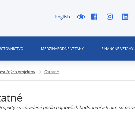
English
 ÚČTOVNÍCTVO
MEDZINÁRODNÉ VZŤAHY
FINANČNÉ VZŤAHY 
estičných projektov
Ostatné
tatné
Projekty sú zoradené podľa najnovších hodnotení a k nim sú prira