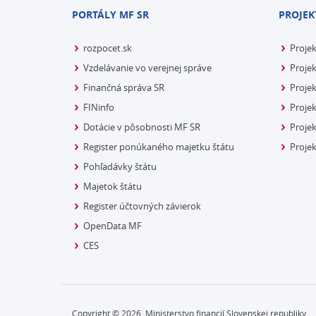
PORTÁLY MF SR
PROJEK
rozpocet.sk
Proje
Vzdelávanie vo verejnej správe
Projek
Finančná správa SR
Projek
FINinfo
Projek
Dotácie v pôsobnosti MF SR
Proje
Register ponúkaného majetku štátu
Projek
Pohľadávky štátu
Majetok štátu
Register účtovných závierok
OpenData MF
CES
Copyright ©
2026
Ministerstvo financií Slovenskej republiky