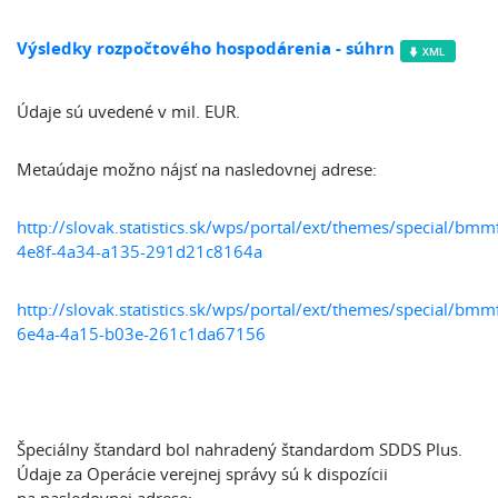
Výsledky rozpočtového hospodárenia - súhrn
Údaje sú uvedené v mil. EUR.
Metaúdaje možno nájsť na nasledovnej adrese:
http://slovak.statistics.sk/wps/portal/ext/themes/special/bm
4e8f-4a34-a135-291d21c8164a
http://slovak.statistics.sk/wps/portal/ext/themes/special/
6e4a-4a15-b03e-261c1da67156
Špeciálny štandard bol nahradený štandardom SDDS Plus.
Údaje za Operácie verejnej správy sú k dispozícii