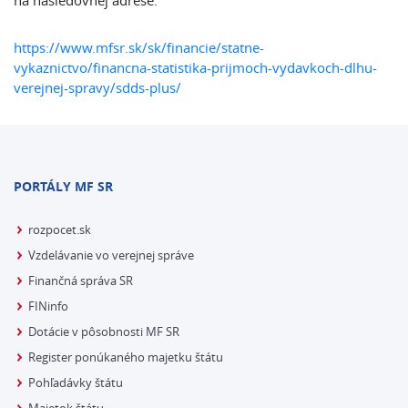
na nasledovnej adrese:
https://www.mfsr.sk/sk/financie/statne-
vykaznictvo/financna-statistika-prijmoch-vydavkoch-dlhu-
verejnej-spravy/sdds-plus/
PORTÁLY MF SR
rozpocet.sk
Vzdelávanie vo verejnej správe
Finančná správa SR
FINinfo
Dotácie v pôsobnosti MF SR
Register ponúkaného majetku štátu
Pohľadávky štátu