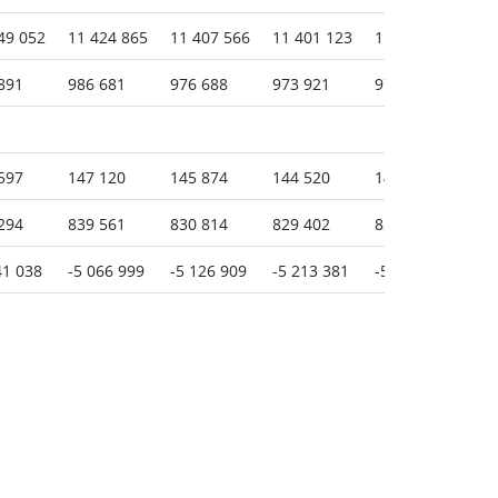
49 052
11 424 865
11 407 566
11 401 123
11 386 818
11
891
986 681
976 688
973 921
972 491
95
597
147 120
145 874
144 520
143 439
14
294
839 561
830 814
829 402
829 052
81
41 038
-5 066 999
-5 126 909
-5 213 381
-5 308 288
-4