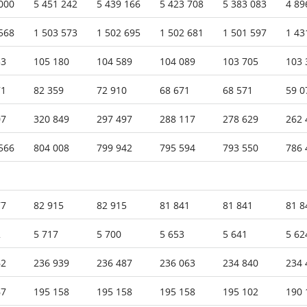
000
5 451 242
5 439 166
5 423 708
5 383 083
4 89
568
1 503 573
1 502 695
1 502 681
1 501 597
1 43
53
105 180
104 589
104 089
103 705
103 
71
82 359
72 910
68 671
68 571
59 0
07
320 849
297 497
288 117
278 629
262 
566
804 008
799 942
795 594
793 550
786 
77
82 915
82 915
81 841
81 841
81 8
2
5 717
5 700
5 653
5 641
5 62
62
236 939
236 487
236 063
234 840
234 
67
195 158
195 158
195 158
195 102
190 