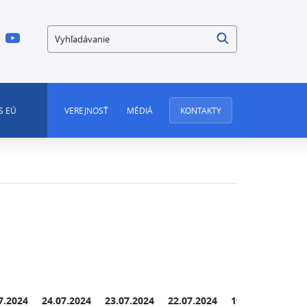
Vyhľadávanie
S EÚ
VEREJNOSŤ
MÉDIÁ
KONTAKTY
7.2024
24.07.2024
23.07.2024
22.07.2024
19.07.2024
18