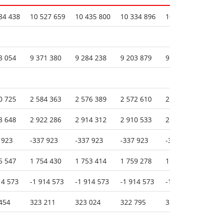
84 438
10 527 659
10 435 800
10 334 896
10 217 757
10
8 054
9 371 380
9 284 238
9 203 879
9 175 709
9 
0 725
2 584 363
2 576 389
2 572 610
2 588 499
2 
8 648
2 922 286
2 914 312
2 910 533
2 926 422
2 
 923
-337 923
-337 923
-337 923
-337 923
-3
5 547
1 754 430
1 753 414
1 759 278
1 757 984
1 
14 573
-1 914 573
-1 914 573
-1 914 573
-1 914 573
-1
454
323 211
323 024
322 795
322 542
32