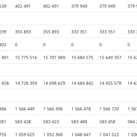
539
402 491
402 491
379 949
379 949
379 
239
355 893
355 893
333 351
333 351
333 
402
0
0
0
0
0
 891
15 775 516
15 701 989
15 684 575
15 649 357
15 6
 658
14 728 359
14 698 629
14 684 842
14 655 578
14 6
966
1 566 449
1 566 398
1 566 478
1 566 720
1 56
281
583 438
583 423
583 488
583 458
584 
755
1 059 625
1 052 368
1 048 647
1 041 522
1 03