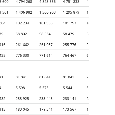
6 600
4 794 268
4 823 556
4 751 838
4 711 302
4 
1 501
1 406 982
1 300 903
1 295 879
1 294 101
1 
304
102 234
101 953
101 797
101 666
10
79
58 802
58 534
58 479
58 417
58
416
261 662
261 037
255 776
255 771
25
435
776 330
771 614
764 467
681 498
68
41
81 841
81 841
81 841
2 940
2 
4
5 598
5 575
5 544
5 497
5 
482
233 925
233 448
233 141
232 082
23
115
183 045
179 341
173 567
173 566
17