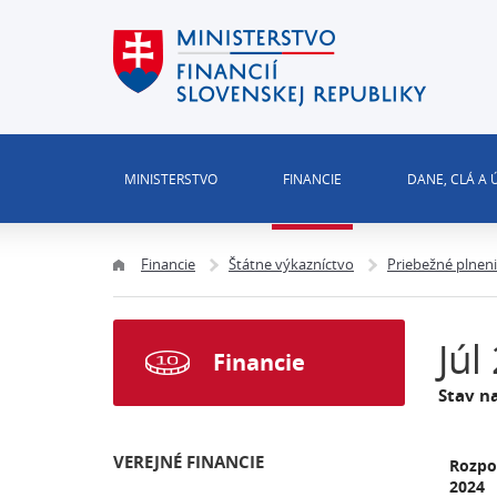
MINISTERSTVO
FINANCIE
DANE, CLÁ A
Financie
Štátne výkazníctvo
Priebežné plnen
Júl
Financie
Stav n
VEREJNÉ FINANCIE
Rozpo
2024