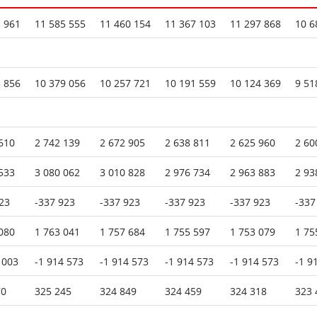
 961
11 585 555
11 460 154
11 367 103
11 297 868
10 6
 856
10 379 056
10 257 721
10 191 559
10 124 369
9 51
610
2 742 139
2 672 905
2 638 811
2 625 960
2 60
533
3 080 062
3 010 828
2 976 734
2 963 883
2 93
23
-337 923
-337 923
-337 923
-337 923
-337
080
1 763 041
1 757 684
1 755 597
1 753 079
1 75
 003
-1 914 573
-1 914 573
-1 914 573
-1 914 573
-1 9
70
325 245
324 849
324 459
324 318
323 