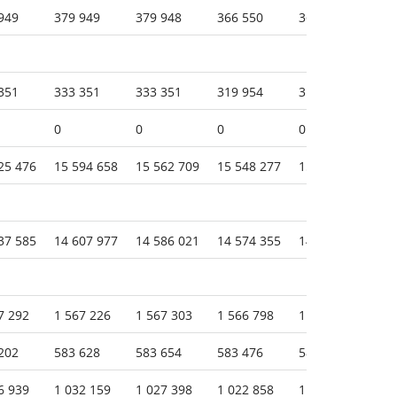
949
379 949
379 948
366 550
360 550
36
351
333 351
333 351
319 954
313 953
31
0
0
0
0
0
25 476
15 594 658
15 562 709
15 548 277
15 526 044
15
37 585
14 607 977
14 586 021
14 574 355
14 553 553
14
7 292
1 567 226
1 567 303
1 566 798
1 566 797
1 
202
583 628
583 654
583 476
583 480
58
6 939
1 032 159
1 027 398
1 022 858
1 016 358
1 