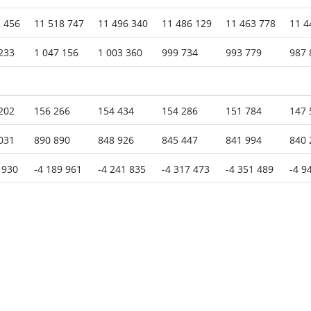
 456
11 518 747
11 496 340
11 486 129
11 463 778
11 4
233
1 047 156
1 003 360
999 734
993 779
987 
202
156 266
154 434
154 286
151 784
147 
031
890 890
848 926
845 447
841 994
840 
 930
-4 189 961
-4 241 835
-4 317 473
-4 351 489
-4 9