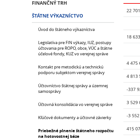
FINANČNÝ TRH
22 701
ŠTÁTNE VÝKAZNÍCTVO
Úvod do štátneho výkazníctva
18 633
Legislatíva pre FIN výkazy, IUZ, postupy
účtovania pre ROPO, obce, VÚC a štátne
účelové fondy, KUZ vo verejnej správe
4 475 
Kontakt pre metodickú a technickú
podporu subjektom verejnej správy
4 813 
Účtovníctvo štátnej správy a územnej
-337 9
samosprávy
3 529 
Účtovná konsolidácia vo verejnej správe
-3 552
Kľúčové dokumenty a účtovné závierky
415 0
Priebežné plnenie štátneho rozpočtu
na hotovostnej báze