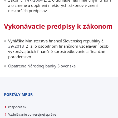
Zákon č.
747/2004
Z. z. o dohľade nad finančným trhom
a o zmene a doplnení niektorých zákonov v znení
neskorších predpisov
Vykonávacie predpisy k zákonom
Vyhláška Ministerstva financií Slovenskej republiky č.
39/2018
Z. z. o osobitnom finančnom vzdelávaní osôb
vykonávajúcich finančné sprostredkovanie a finančné
poradenstvo
Opatrenia Národnej banky Slovenska
PORTÁLY MF SR
rozpocet.sk
Vzdelávanie vo verejnej správe