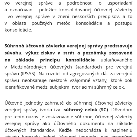
vo verejnej správe a podrobnosti o usporiadaní
a označovaní položiek konsolidovanej účtovnej závierky
vo verejnej správe v znení neskorších predpisov, a to
v oblasti použitých metód konsolidácie a postupu
konsolidácie.
Súhrnná účtovná závierka verejnej správy predstavuje
súvahu, výkaz ziskov a strát a poznámky zostavené
na základe princípu konsolidácie
uplatňovaného
v Medzinárodných účtovných štandardoch pre verejnú
správu (IPSAS). Na rozdiel od agregovaných dát za verejnú
správu neobsahuje niektoré vzájomné vzťahy, ktoré boli
identifikované medzi subjektmi tvoriacimi súhrnný celok.
Účtovné jednotky zahrnuté do súhrnnej účtovnej závierky
verejnej správy tvoria tzv.
súhrnný celok (SC)
. Dôvodom
pre tento názov je zostavovanie súhrnnej účtovnej závierky
verejnej správy ako účtovného dokumentu na základe
účtovných štandardov. Keďže nedochádza k naplneniu
zásady kontroly jednej účtovnej jednotky nad ostatnými