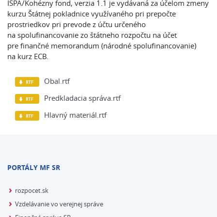
ISPA/Kohézny fond, verzia 1.1 je vydávaná za účelom zmeny
kurzu Štátnej pokladnice využívaného pri prepočte
prostriedkov pri prevode z účtu určeného
na spolufinancovanie zo štátneho rozpočtu na účet
pre finančné memorandum (národné spolufinancovanie)
na kurz ECB.
Obal.rtf
Predkladacia správa.rtf
Hlavný materiál.rtf
PORTÁLY MF SR
rozpocet.sk
Vzdelávanie vo verejnej správe