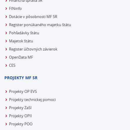
Finančná správa SR
FINinfo
Dotácie v pôsobnosti MF SR
Register ponúkaného majetku štátu
Pohľadávky štátu
Majetok štátu
Register účtovných závierok
OpenData MF
CES
PROJEKTY MF SR
Projekty OP EVS
Projekty technickej pomoci
Projekty ZaSI
Projekty OPII
Projekty POO