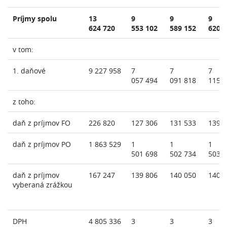
Príjmy spolu
13
9
9
9
624 720
553 102
589 152
620 
v tom:
1. daňové
9 227 958
7
7
7
057 494
091 818
115 
z toho:
daň z príjmov FO
226 820
127 306
131 533
139 
daň z príjmov PO
1 863 529
1
1
1
501 698
502 734
503 
daň z príjmov
167 247
139 806
140 050
140 
vyberaná zrážkou
DPH
4 805 336
3
3
3