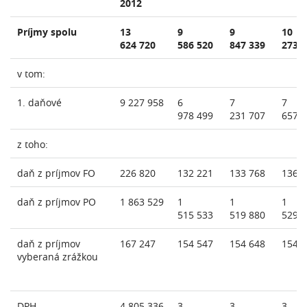
2012
Príjmy spolu
13
9
9
10
624 720
586 520
847 339
273 
v tom:
1. daňové
9 227 958
6
7
7
978 499
231 707
657 
z toho:
daň z príjmov FO
226 820
132 221
133 768
136 
daň z príjmov PO
1 863 529
1
1
1
515 533
519 880
529 
daň z príjmov
167 247
154 547
154 648
154 
vyberaná zrážkou
DPH
4 805 336
3
3
3