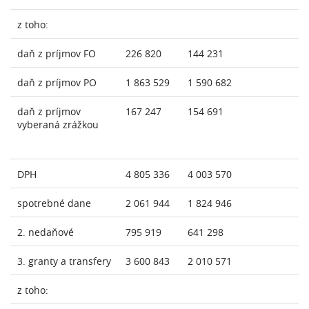
z toho:
daň z príjmov FO
226 820
144 231
daň z príjmov PO
1 863 529
1 590 682
daň z príjmov
167 247
154 691
vyberaná zrážkou
DPH
4 805 336
4 003 570
spotrebné dane
2 061 944
1 824 946
2. nedaňové
795 919
641 298
3. granty a transfery
3 600 843
2 010 571
z toho: