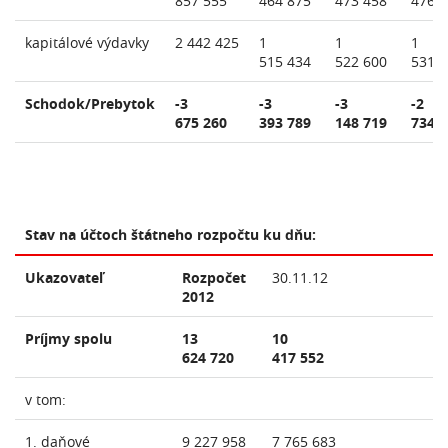
857 555
464 875
473 458
476 
kapitálové výdavky
2 442 425
1
1
1
515 434
522 600
531 
Schodok/Prebytok
-3
-3
-3
-2
675 260
393 789
148 719
734 
Stav na účtoch štátneho rozpočtu ku dňu:
Ukazovateľ
Rozpočet
30.11.12
2012
Príjmy spolu
13
10
624 720
417 552
v tom:
1. daňové
9 227 958
7 765 683