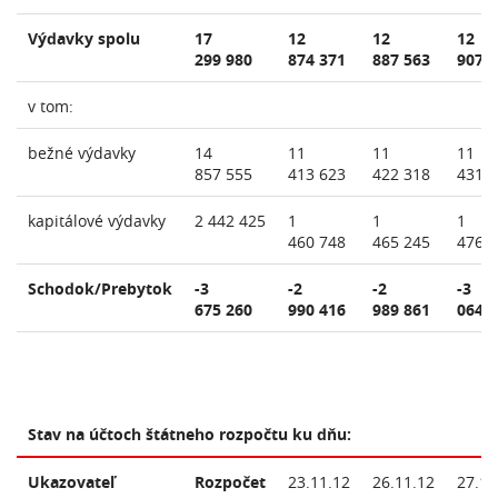
Výdavky spolu
17
12
12
12
299 980
874 371
887 563
907 
v tom:
bežné výdavky
14
11
11
11
857 555
413 623
422 318
431 
kapitálové výdavky
2 442 425
1
1
1
460 748
465 245
476 
Schodok/Prebytok
-3
-2
-2
-3
675 260
990 416
989 861
064 
Stav na účtoch štátneho rozpočtu ku dňu:
Ukazovateľ
Rozpočet
23.11.12
26.11.12
27.11