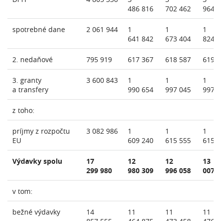
486 816
702 462
964 
spotrebné dane
2 061 944
1
1
1
641 842
673 404
824 
2. nedaňové
795 919
617 367
618 587
619 
3. granty
3 600 843
1
1
1
a transfery
990 654
997 045
997 
z toho:
príjmy z rozpočtu
3 082 986
1
1
1
EU
609 240
615 555
615 
Výdavky spolu
17
12
12
13
299 980
980 309
996 058
007 
v tom:
bežné výdavky
14
11
11
11