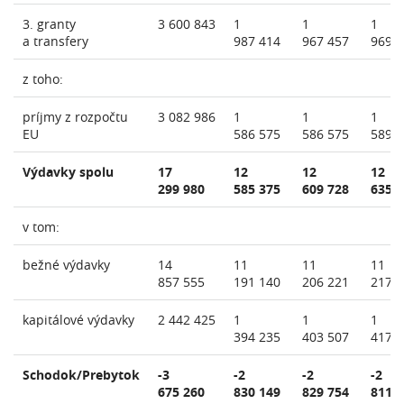
3. granty
3 600 843
1
1
1
a transfery
987 414
967 457
969 
z toho:
príjmy z rozpočtu
3 082 986
1
1
1
EU
586 575
586 575
589 
Výdavky spolu
17
12
12
12
299 980
585 375
609 728
635 
v tom:
bežné výdavky
14
11
11
11
857 555
191 140
206 221
217 
kapitálové výdavky
2 442 425
1
1
1
394 235
403 507
417 
Schodok/Prebytok
-3
-2
-2
-2
675 260
830 149
829 754
811 