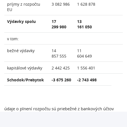
príjmy z rozpočtu
3 082 986
1 628 878
EU
Výdavky spolu
17
13
299 980
161 050
v tom:
bežné výdavky
14
11
857 555
604 649
kapitálové výdavky
2 442 425
1 556 401
Schodok/Prebytok
-3 675 260
-2 743 498
údaje o plnení rozpočtu sú priebežné z bankových účtov