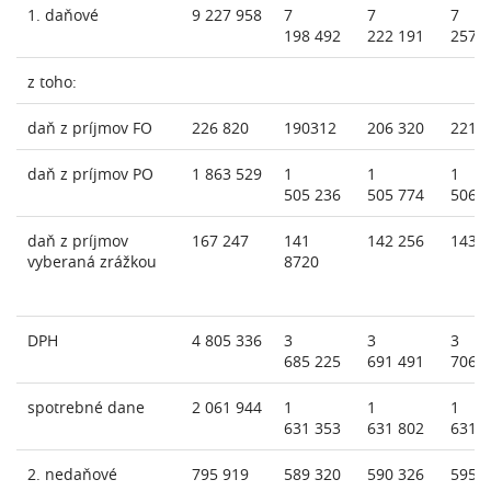
1. daňové
9 227 958
7
7
7
198 492
222 191
257 
z toho:
daň z príjmov FO
226 820
190312
206 320
221 
daň z príjmov PO
1 863 529
1
1
1
505 236
505 774
506 
daň z príjmov
167 247
141
142 256
143 
vyberaná zrážkou
8720
DPH
4 805 336
3
3
3
685 225
691 491
706 
spotrebné dane
2 061 944
1
1
1
631 353
631 802
631 
2. nedaňové
795 919
589 320
590 326
595 