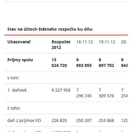
Stav na účtoch štátneho rozpočtu ku dňu:
Ukazovateľ
Rozpočet
16.11.12
19.11.12
20.11
2012
Príjmy spolu
13
9
9
9
624 720
883 955
897 702
843 
v tom:
1. daňové
9 227 958
7
7
7
296 745
309 576
254 
z toho:
daň z príjmov FO
226 820
250 207
253 868
125 