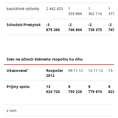
kapitálové výdavky
2 442 425
1
1
1
359 884
362 116
377 
Schodok/Prebytok
-3
-2
-2
-2
675 260
746 604
738 375
747 
Stav na účtoch štátneho rozpočtu ku dňu:
Ukazovateľ
Rozpočet
09.11.12
12.11.12
13.11
2012
Príjmy spolu
13
9
9
9
624 720
755 226
779 974
823 
v tom: