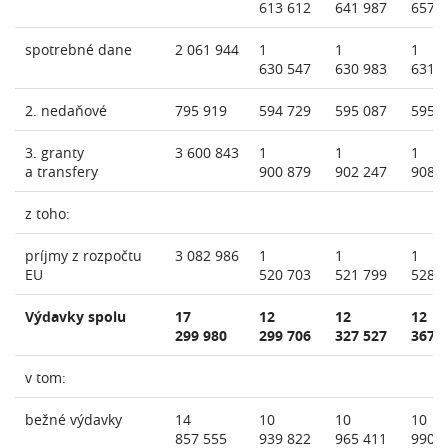
613 612
641 987
657 
spotrebné dane
2 061 944
1
1
1
630 547
630 983
631 
2. nedaňové
795 919
594 729
595 087
595 
3. granty
3 600 843
1
1
1
a transfery
900 879
902 247
908 
z toho:
príjmy z rozpočtu
3 082 986
1
1
1
EU
520 703
521 799
528 
Výdavky spolu
17
12
12
12
299 980
299 706
327 527
367 
v tom:
bežné výdavky
14
10
10
10
857 555
939 822
965 411
990 