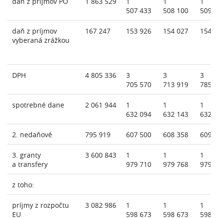
daň z príjmov PO
1 863 529
1
1
1
507 433
508 100
509 
daň z príjmov
167 247
153 926
154 027
154 
vyberaná zrážkou
DPH
4 805 336
3
3
3
705 570
713 919
785 
spotrebné dane
2 061 944
1
1
1
632 094
632 143
632 
2. nedaňové
795 919
607 500
608 358
609 
3. granty
3 600 843
1
1
1
a transfery
979 710
979 768
979 
z toho:
príjmy z rozpočtu
3 082 986
1
1
1
EU
598 673
598 673
598 