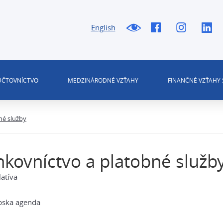
English
 ÚČTOVNÍCTVO
MEDZINÁRODNÉ VZŤAHY
FINANČNÉ VZŤAHY 
né služby
kovníctvo a platobné služb
latíva
pska agenda