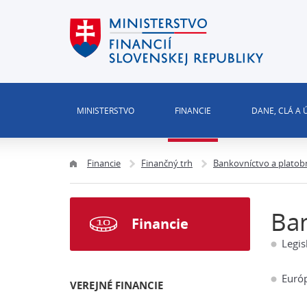
MINISTERSTVO
FINANCIE
DANE, CLÁ A
Financie
Finančný trh
Bankovníctvo a platob
Ban
Financie
Legis
Euró
VEREJNÉ FINANCIE