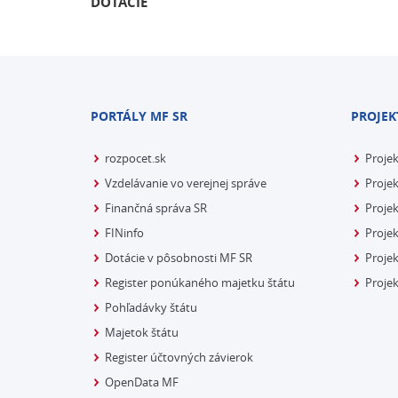
DOTÁCIE
PORTÁLY MF SR
PROJEK
rozpocet.sk
Proje
Vzdelávanie vo verejnej správe
Projek
Finančná správa SR
Projek
FINinfo
Projek
Dotácie v pôsobnosti MF SR
Proje
Register ponúkaného majetku štátu
Projek
Pohľadávky štátu
Majetok štátu
Register účtovných závierok
OpenData MF