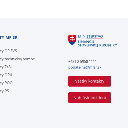
TY MF SR
kty OP EVS
ty technickej pomoci
+421 2 5958 1111
ty ZaSI
podatelna@mfsr.sk
ty OPII
Všetky kontakty
kty POO
ty PS
Nahlásiť incident