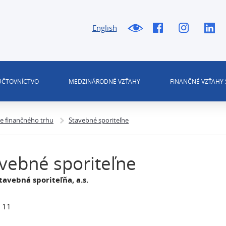
English
 ÚČTOVNÍCTVO
MEDZINÁRODNÉ VZŤAHY
FINANČNÉ VZŤAHY 
ie finančného trhu
Stavebné sporiteľne
vebné sporiteľne
avebná sporiteľňa, a.s.
 11