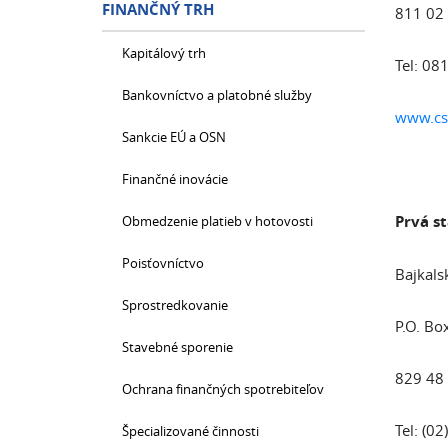
FINANČNÝ TRH
811 02 
Kapitálový trh
Tel: 08
Bankovníctvo a platobné služby
www.cs
Sankcie EÚ a OSN
Finančné inovácie
Prvá st
Obmedzenie platieb v hotovosti
Poisťovníctvo
Bajkals
Sprostredkovanie
P.O. Bo
Stavebné sporenie
829 48 
Ochrana finančných spotrebiteľov
Tel: (0
Špecializované činnosti