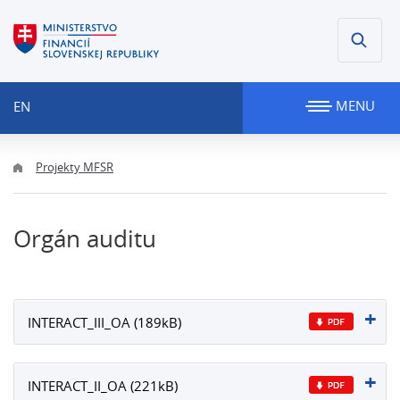
MENU
EN
Projekty MFSR
Orgán auditu
INTERACT_III_OA (189kB)
INTERACT_II_OA (221kB)