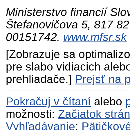
Ministerstvo financií Slo
Štefanovičova 5, 817 82 
00151742.
www.mfsr.sk
[Zobrazuje sa optimaliz
pre slabo vidiacich aleb
prehliadače.]
Prejsť na 
Pokračuj v čítaní
alebo
možnosti:
Začiatok strá
Vyhľadávanie
;
Pätičkové