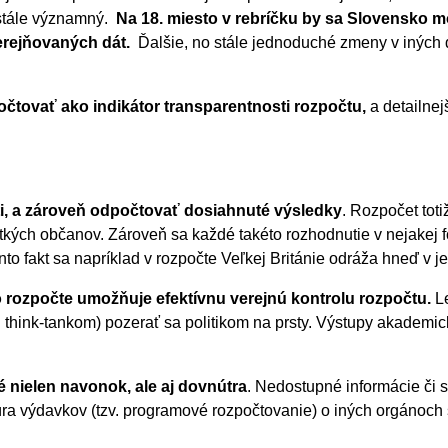
k stále významný.
Na 18. miesto v rebríčku by sa Slovensko 
verejňovaných dát.
Ďalšie, no stále jednoduché zmeny v iných
čtovať ako indikátor transparentnosti rozpočtu,
a detailnej
ti, a zároveň odpočtovať dosiahnuté výsledky
. Rozpočet tot
kých občanov. Zároveň sa každé takéto rozhodnutie v nejakej fo
nto fakt sa napríklad v rozpočte Veľkej Británie odráža hneď v 
o rozpočte umožňuje efektívnu verejnú kontrolu rozpočtu.
Le
 či think-tankom) pozerať sa politikom na prsty. Výstupy akad
é nielen navonok, ale aj dovnútra
. Nedostupné informácie či s
túra výdavkov (tzv. programové rozpočtovanie) o iných orgánoch 