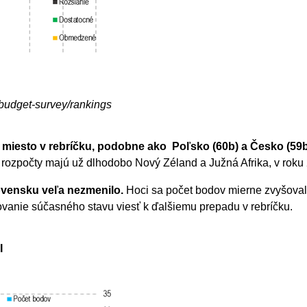
-budget-survey/rankings
 miesto v rebríčku, podobne ako Poľsko (60b) a Česko (59b
 rozpočty majú už dlhodobo Nový Zéland a Južná Afrika, v roku
lovensku veľa nezmenilo.
Hoci sa počet bodov mierne zvyšoval 
ovanie súčasného stavu viesť k ďalšiemu prepadu v rebríčku.
I