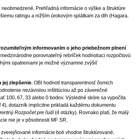
ú neobmedzené. Prehľadná informácie o výške a štruktúre
šiemu ratingu a nižším úrokovým splátkam za dlh (Hagara,
zrozumiteľným informovaním o jeho priebežnom plnení
 medzinárodne porovnateľný rebríček hodnotiaci rozpočtovú
chými opatreniami je možné významne zvýšiť
jej zlepšenie.
OBI hodnotí transparentnosť ôsmich
odnotenie nezávislou inštitúciou až po záverečné
ť 100, 67, 33 alebo 0 bodov. Výsledné skóre sa vypočíta
f 4), dotazník implicitne prikladá každému dokumentu
arentný
Rozpočet pre ľudí
(4 otázky). Rovnako platí, že malý
cie nie je v pôsobnosti MF SR.
by zverejňované informácie boli vhodne štruktúrované,