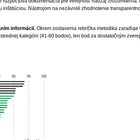
 je rozpočtová dokumentácia pre verejnosť naozaj zrozumiteľná
 inštitúciou. Nástrojom na nezávislé zhodnotenie transparentno
ním informácií.
Okrem zostavenia rebríčka metodika zaraďuje kr
v strednej kategórii (41-60 bodov), len bod za dostatočným zvere