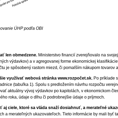
acovanie ÚHP podľa OBI
vať len obmedzene.
Ministerstvo financií zverejňovalo na svoje
rejných výdavkov) a v agregovanej forme ekonomickej klasifikáci
očtu je spôsobený rastom miezd, či pomalším nákupom tovarov a
šie využívať webová stránka www.rozpočet.sk.
Po príklade s
ladnice (tabuľka 1). Spolu s predložením návrhu rozpočtu verej
vať aktuálny vývoj výdavkov po kapitolách, v ekonomickom člene
o roka, údaje o dlhu či podrobnejšie údaje o príjmoch.
 aj ciele, ktoré sa vláda snaží dosiahnuť, a merateľné ukaz
ch a merateľných ukazovateľoch. Tieto informácie by mali byť t