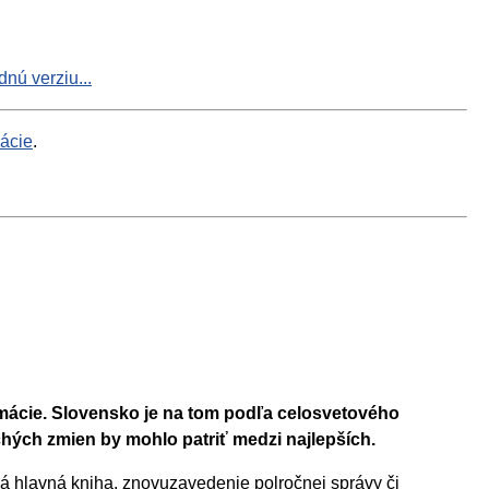
nú verziu...
mácie
.
rmácie. Slovensko je na tom podľa celosvetového
hých zmien by mohlo patriť medzi najlepších.
ná hlavná kniha, znovuzavedenie polročnej správy či