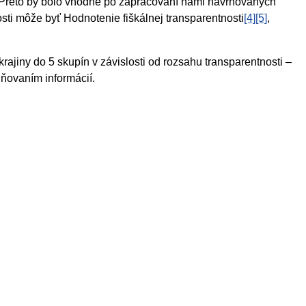
. Preto by bolo vhodné po zapracovaní nami navrhovaných
sti môže byť Hodnotenie fiškálnej transparentnosti
[4]
[5]
,
ajiny do 5 skupín v závislosti od rozsahu transparentnosti –
jňovaním informácií.