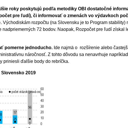
ie roky poskytujú podľa metodiky OBI dostatočné informá
Rozpočet pre ľudí), či informovať o zmenách vo výdavkoch po
 Východiskám rozpočtu (na Slovensku je to Program stability) n
e nadpriemerných 72 bodov. Naopak, Rozpočet pre ľudí získal l
vať pomerne jednoducho.
Ide najmä o rozšírenie alebo častejš
inistratívnu náročnosť. Z tohto dôvodu sa nenavrhuje napríkla
 priniesli ďalšie body do rebríčka.
, Slovensko 2019