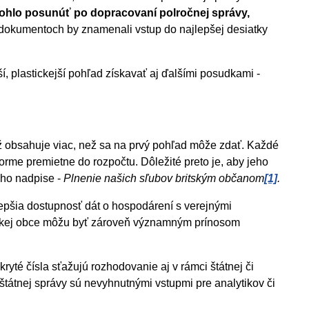
mohlo posunúť po dopracovaní polročnej správy,
 dokumentoch by znamenali vstup do najlepšej desiatky
ší, plastickejší pohľad získavať aj ďalšími posudkami -
iž obsahuje viac, než sa na prvý pohľad môže zdať. Každé
rme premietne do rozpočtu. Dôležité preto je, aby jeho
jeho nadpise -
Plnenie našich sľubov britským občanom
[1]
.
pšia dostupnosť dát o hospodárení s verejnými
emickej obce môžu byť zároveň významným prínosom
kryté čísla sťažujú rozhodovanie aj v rámci štátnej či
štátnej správy sú nevyhnutnými vstupmi pre analytikov či