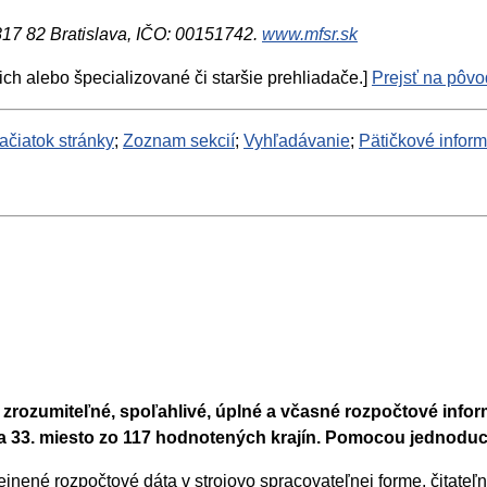
 817 82 Bratislava, IČO: 00151742.
www.mfsr.sk
ich alebo špecializované či staršie prehliadače.]
Prejsť na pôvod
ačiatok stránky
;
Zoznam sekcií
;
Vyhľadávanie
;
Pätičkové infor
e zrozumiteľné, spoľahlivé, úplné a včasné rozpočtové info
na 33. miesto zo 117 hodnotených krajín. Pomocou jednoduc
ejnené rozpočtové dáta v strojovo spracovateľnej forme, čitateľ