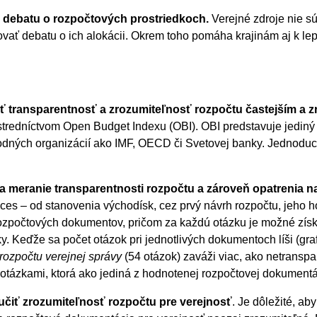
ú debatu o rozpočtových prostriedkoch.
Verejné zdroje nie s
ť debatu o ich alokácii. Okrem toho pomáha krajinám aj k lep
iť transparentnosť a zrozumiteľnosť rozpočtu častejším a 
tredníctvom Open Budget Indexu (OBI). OBI predstavuje jediný
rodných organizácií ako IMF, OECD či Svetovej banky. Jednodu
 meranie transparentnosti rozpočtu a zároveň opatrenia na 
es – od stanovenia východísk, cez prvý návrh rozpočtu, jeho h
ozpočtových dokumentov, pričom za každú otázku je možné získa
. Keďže sa počet otázok pri jednotlivých dokumentoch líši (gra
rozpočtu verejnej správy
(54 otázok) zaváži viac, ako netransp
otázkami, ktorá ako jediná z hodnotenej rozpočtovej dokumentá
ručiť zrozumiteľnosť rozpočtu pre verejnosť
. Je dôležité, a