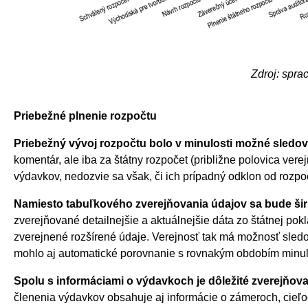
Zdroj: spr
Priebežné plnenie rozpočtu
Priebežný vývoj rozpočtu bolo v minulosti možné sledo
komentár, ale iba za štátny rozpočet (približne polovica ve
výdavkov, nedozvie sa však, či ich prípadný odklon od rozp
Namiesto tabuľkového zverejňovania údajov sa bude šir
zverejňované detailnejšie a aktuálnejšie dáta zo štátnej pok
zverejnené rozšírené údaje. Verejnosť tak má možnosť sledo
mohlo aj automatické porovnanie s rovnakým obdobím minuléh
Spolu s informáciami o výdavkoch je dôležité zverejňovať
členenia výdavkov obsahuje aj informácie o zámeroch, cieľo