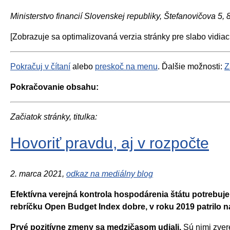
Ministerstvo financií Slovenskej republiky, Štefanovičova 5,
[Zobrazuje sa optimalizovaná verzia stránky pre slabo vidiac
Pokračuj v čítaní
alebo
preskoč na menu
. Ďalšie možnosti:
Z
Pokračovanie obsahu:
Začiatok stránky, titulka:
Hovoriť pravdu, aj v rozpočte
2. marca 2021,
odkaz na mediálny blog
Efektívna verejná kontrola hospodárenia štátu potrebuj
rebríčku Open Budget Index dobre, v roku 2019 patrilo 
Prvé pozitívne zmeny sa medzičasom udiali.
Sú nimi zver