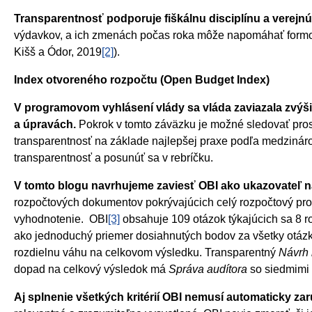
Transparentnosť podporuje fiškálnu disciplínu a verejn
výdavkov, a ich zmenách počas roka môže napomáhať formova
Kišš a Ódor, 2019
[2]
).
Index otvoreného rozpočtu (Open Budget Index)
V programovom vyhlásení vlády sa vláda zaviazala zvýš
a úpravách.
Pokrok v tomto záväzku je možné sledovať pros
transparentnosť na základe najlepšej praxe podľa medziná
transparentnosť a posunúť sa v rebríčku.
V tomto blogu navrhujeme zaviesť OBI ako ukazovateľ na
rozpočtových dokumentov pokrývajúcich celý rozpočtový proc
vyhodnotenie. OBI
[3]
obsahuje 109 otázok týkajúcich sa 8 r
ako jednoduchý priemer dosiahnutých bodov za všetky otázky
rozdielnu váhu na celkovom výsledku. Transparentný
Návrh 
dopad na celkový výsledok má
Správa audítora
so siedmimi 
Aj splnenie všetkých kritérií OBI nemusí automaticky za