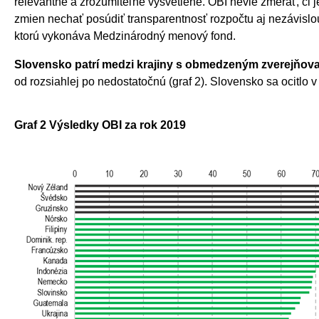
relevantné a zrozumiteľne vysvetlené. OBI nevie zmerať, či
zmien nechať posúdiť transparentnosť rozpočtu aj nezávislou
ktorú vykonáva Medzinárodný menový fond.
Slovensko patrí medzi krajiny s obmedzeným zverejňova
od rozsiahlej po nedostatočnú (graf 2). Slovensko sa ocitlo 
Graf 2 Výsledky OBI za rok 2019