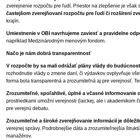
zverejnenie rozpočtu pre ľudí. Priestor na zlepšenie je vša
častejšom zverejňovaní rozpočtu pre ľudí či rozšírení z
krajín.
Umiestnenie v OBI navrhujeme zaviesť a pravidelne odpo
napríklad Medzinárodným menovým fondom.
Načo je nám dobrá transparentnosť
V rozpočte by sa mali odrážať plány vlády do budúcnos
rozhodnutie vlády o zmene daní, či výdavkov ovplyvňuje všet
forma bola transparentná a zrozumiteľná aj pre verejnosť. Te
Zrozumiteľné, spoľahlivé, úplné a včasné informovanie 
prostriedkami umožní verejnosti (laickej, ale i akademikom
pre verejnú debatu.
Zrozumiteľné a široké zverejňovanie informácií je dôležit
verejnej správy. Podrobnejšie dáta a zrozumiteľnejšia štruk
manažérov.