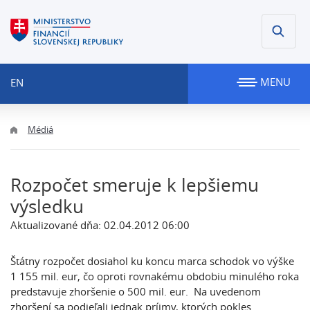
MENU
EN
Médiá
Rozpočet smeruje k lepšiemu
výsledku
Aktualizované dňa: 02.04.2012 06:00
Štátny rozpočet dosiahol ku koncu marca schodok vo výške
1 155 mil. eur, čo oproti rovnakému obdobiu minulého roka
predstavuje zhoršenie o 500 mil. eur. Na uvedenom
zhoršení sa podieľali jednak príjmy, ktorých pokles