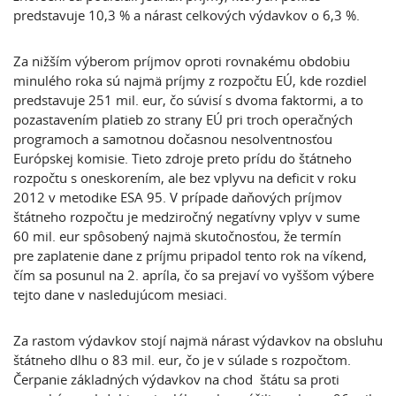
predstavuje 10,3 % a nárast celkových výdavkov o 6,3 %.
Za nižším výberom príjmov oproti rovnakému obdobiu
minulého roka sú najmä príjmy z rozpočtu EÚ, kde rozdiel
predstavuje 251 mil. eur, čo súvisí s dvoma faktormi, a to
pozastavením platieb zo strany EÚ pri troch operačných
programoch a samotnou dočasnou nesolventnosťou
Európskej komisie. Tieto zdroje preto prídu do štátneho
rozpočtu s oneskorením, ale bez vplyvu na deficit v roku
2012 v metodike ESA 95. V prípade daňových príjmov
štátneho rozpočtu je medziročný negatívny vplyv v sume
60 mil. eur spôsobený najmä skutočnosťou, že termín
pre zaplatenie dane z príjmu pripadol tento rok na víkend,
čím sa posunul na 2. apríla, čo sa prejaví vo vyššom výbere
tejto dane v nasledujúcom mesiaci.
Za rastom výdavkov stojí najmä nárast výdavkov na obsluhu
štátneho dlhu o 83 mil. eur, čo je v súlade s rozpočtom.
Čerpanie základných výdavkov na chod štátu sa proti