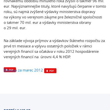
rovnakému obdobiu minulého roka zvýšili o takmer 96 mil.
eur. Najvýznamnejšie tituly, ktoré navyšujú čerpanie v tomto
roku, sú najmä zvýšené výdavky ministerstva dopravy
na výkony vo verejnom záujme pre železničné spoločnosti
o takmer 70 mil. eur a výdavky ministerstva obrany
o 29 mil. eur.
Na základe vývoja príjmov a výdavkov štátneho rozpočtu za
prvé tri mesiace a vplyvu ostatných položiek v rámci
verejných financií sa očakáva v roku 2012 hospodárenie
verejných financií na úrovni 4,4 % HDP.
Bilancia za marec 2012