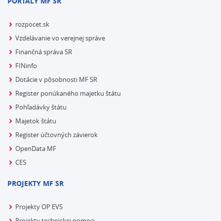
PORTÁLY MF SR
rozpocet.sk
Vzdelávanie vo verejnej správe
Finančná správa SR
FINinfo
Dotácie v pôsobnosti MF SR
Register ponúkaného majetku štátu
Pohľadávky štátu
Majetok štátu
Register účtovných závierok
OpenData MF
CES
PROJEKTY MF SR
Projekty OP EVS
Projekty technickej pomoci