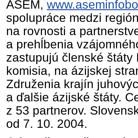
ASEM,
www.aseminfobo
spolupráce medzi regió
na rovnosti a partnerstv
a prehĺbenia vzájomnéh
zastupujú členské štáty
komisia, na ázijskej str
Združenia krajín juhov
a ďalšie ázijské štáty.
z 53 partnerov. Slovens
od 7. 10. 2004.