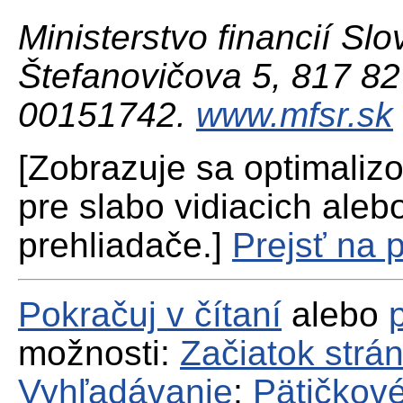
Ministerstvo financií Slo
Štefanovičova 5, 817 82 
00151742.
www.mfsr.sk
[Zobrazuje sa optimaliz
pre slabo vidiacich aleb
prehliadače.]
Prejsť na 
Pokračuj v čítaní
alebo
možnosti:
Začiatok strá
Vyhľadávanie
;
Pätičkové