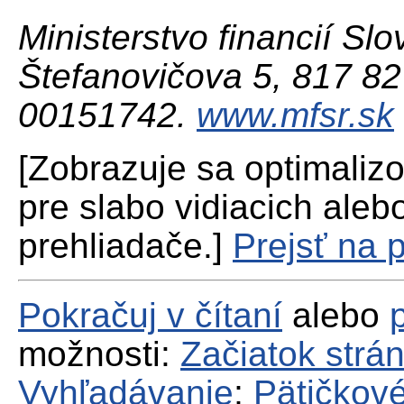
Ministerstvo financií Slo
Štefanovičova 5, 817 82 
00151742.
www.mfsr.sk
[Zobrazuje sa optimaliz
pre slabo vidiacich aleb
prehliadače.]
Prejsť na 
Pokračuj v čítaní
alebo
možnosti:
Začiatok strá
Vyhľadávanie
;
Pätičkové