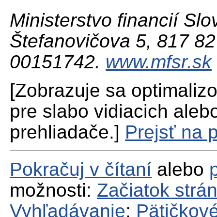
Ministerstvo financií Slo
Štefanovičova 5, 817 82 
00151742.
www.mfsr.sk
[Zobrazuje sa optimaliz
pre slabo vidiacich aleb
prehliadače.]
Prejsť na 
Pokračuj v čítaní
alebo
možnosti:
Začiatok strá
Vyhľadávanie
;
Pätičkové