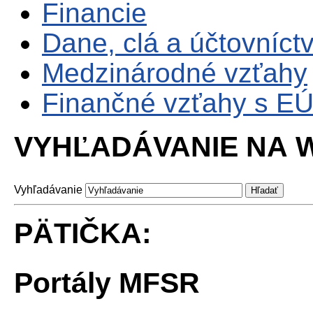
Financie
Dane, clá a účtovníct
Medzinárodné vzťahy
Finančné vzťahy s E
VYHĽADÁVANIE NA W
Vyhľadávanie
PÄTIČKA:
Portály MFSR