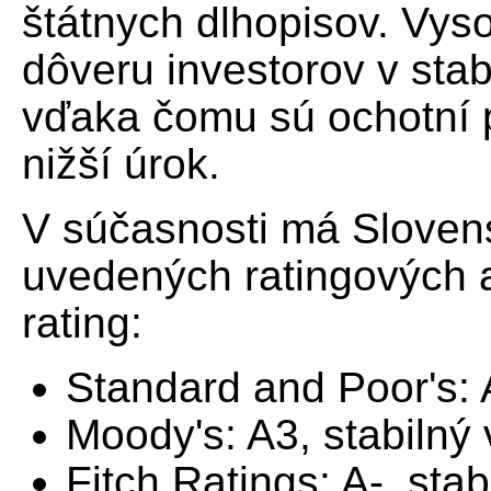
štátnych dlhopisov. Vys
dôveru investorov v stab
vďaka čomu sú ochotní 
nižší úrok.
V súčasnosti má Slovens
uvedených ratingových 
rating:
Standard and Poor's: 
Moody's: A3, stabilný
Fitch Ratings: A-, sta