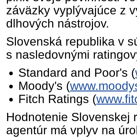
záväzky vyplývajúce z v
dlhových nástrojov.
Slovenská republika v s
s nasledovnými ratingov
Standard and Poor's (
Moody's (
www.moody
Fitch Ratings (
www.fit
Hodnotenie Slovenskej r
agentúr má vplyv na úr