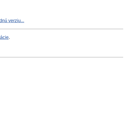
nú verziu...
mácie
.