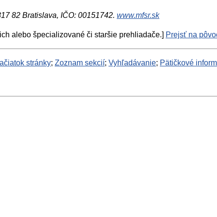
 817 82 Bratislava, IČO: 00151742.
www.mfsr.sk
ich alebo špecializované či staršie prehliadače.]
Prejsť na pôvod
ačiatok stránky
;
Zoznam sekcií
;
Vyhľadávanie
;
Pätičkové infor