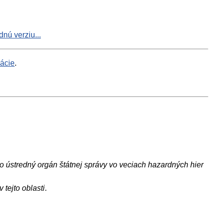
nú verziu...
mácie
.
o ústredný orgán štátnej správy vo veciach hazardných hier
tejto oblasti
.