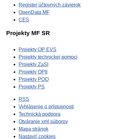
Register účtovných závierok
OpenData MF
CES
Projekty MF SR
Projekty OP EVS
Projekty technickej pomoci
Projekty ZaSI
Projekty OPII
Projekty POO
Projekty PS
RSS
Vyhlásenie o prístupnosti
Technická podpora
Otváranie xml súborov
Mapa stránok
Nastaviť cookies