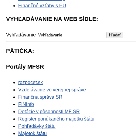
Finančné vzťahy s EÚ
VYHĽADÁVANIE NA WEB SÍDLE:
Vyhľadávanie
PÄTIČKA:
Portály MFSR
rozpocet.sk
Vzdelávanie vo verejnej správe
Finančná správa SR
FINinfo
Dotácie v pôsobnosti MF SR
Register ponúkaného majetku štátu
Pohľadávky štátu
Majetok štátu