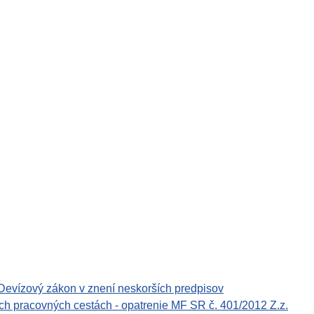
Devízový zákon v znení neskorších predpisov
ch pracovných cestách - opatrenie MF SR č. 401/2012 Z.z.