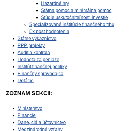
Hazardné hry
Štátna pomoc a minimálna pomoc
Štúdie uskutočniteľnosti investíe
Špecializované inštitúcie finančného trhu
Ex post hodnotenia
Štátne výkazníctvo
PPP projekty
Audit a kontrola
Hodnota za peniaze
Inštitút finančnej politiky
Finančný spravodajca
Dotácie
ZOZNAM SEKCII:
Ministerstvo
Financie
Dane, clá a účtovníctvo
Medzinárodné vzťahy