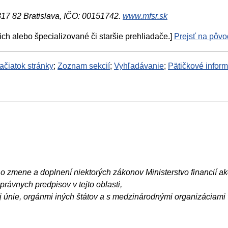
 817 82 Bratislava, IČO: 00151742.
www.mfsr.sk
ich alebo špecializované či staršie prehliadače.]
Prejsť na pôvod
ačiatok stránky
;
Zoznam sekcií
;
Vyhľadávanie
;
Pätičkové infor
o zmene a doplnení niektorých zákonov Ministerstvo financií ak
ávnych predpisov v tejto oblasti,
 únie, orgánmi iných štátov a s medzinárodnými organizáciami v 