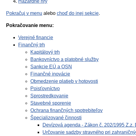
Hazardné hry
Pokračuj v menu
alebo
choď do inej sekcie
.
Pokračovanie menu:
Verejné financie
Finančný trh
Kapitálový trh
Bankovníctvo a platobné služby
Sankcie EÚ a OSN
Finančné inovácie
Obmedzenie platieb v hotovosti
Poisťovníctvo
Sprostredkovanie
Stavebné sporenie
Ochrana finančných spotrebiteľov
Špecializované činnosti
Devízová agenda - Zákon č. 202/1995 Z.z. 
Určovanie sadzby stravného pri zahraničný