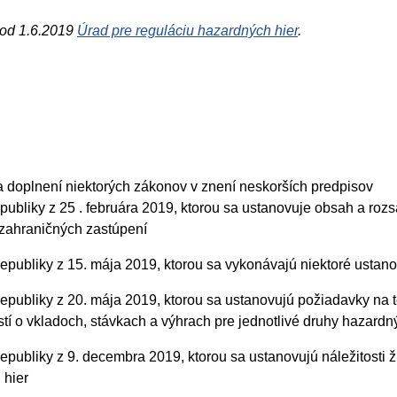
 od 1.6.2019
Úrad pre reguláciu hazardných hier
.
a doplnení niektorých zákonov v znení neskorších predpisov
republiky z 25 . februára 2019, ktorou sa ustanovuje obsah a 
u zahraničných zastúpení
 republiky z 15. mája 2019, ktorou sa vykonávajú niektoré ustan
 republiky z 20. mája 2019, ktorou sa ustanovujú požiadavky na
tí o vkladoch, stávkach a výhrach pre jednotlivé druhy hazardn
 republiky z 9. decembra 2019, ktorou sa ustanovujú náležitosti
 hier