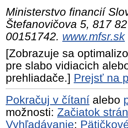
Ministerstvo financií Slo
Štefanovičova 5, 817 82 
00151742.
www.mfsr.sk
[Zobrazuje sa optimaliz
pre slabo vidiacich aleb
prehliadače.]
Prejsť na 
Pokračuj v čítaní
alebo
možnosti:
Začiatok strá
Vyhľadávanie
;
Pätičkové