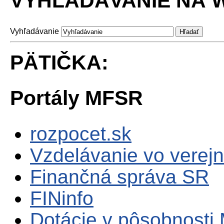
VYHĽADÁVANIE NA W
Vyhľadávanie
PÄTIČKA:
Portály MFSR
rozpocet.sk
Vzdelávanie vo verejn
Finančná správa SR
FINinfo
Dotácie v pôsobnosti