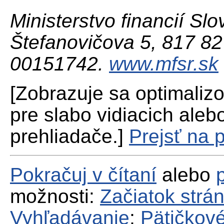
Ministerstvo financií Slo
Štefanovičova 5, 817 82 
00151742.
www.mfsr.sk
[Zobrazuje sa optimaliz
pre slabo vidiacich aleb
prehliadače.]
Prejsť na 
Pokračuj v čítaní
alebo
možnosti:
Začiatok strá
Vyhľadávanie
;
Pätičkové