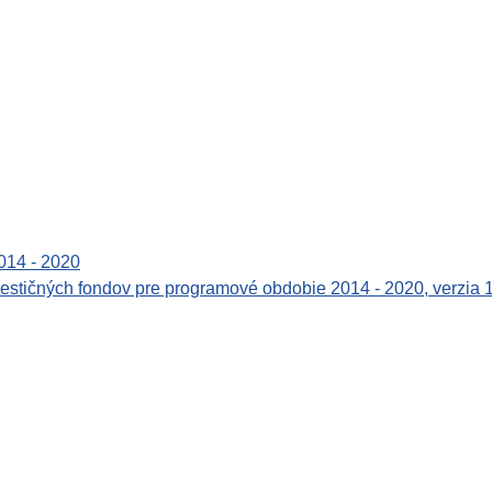
014 - 2020
vestičných fondov pre programové obdobie 2014 - 2020, verzia 