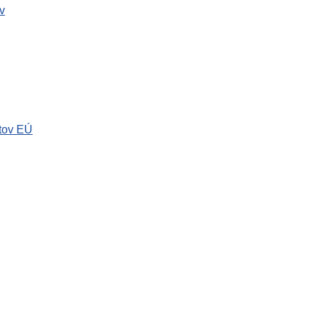
v
tov EÚ