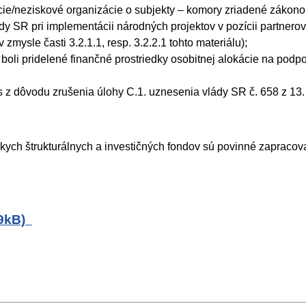
cie/neziskové organizácie o subjekty – komory zriadené zákonom
ady SR pri implementácii národných projektov v pozícii partne
 zmysle časti 3.2.1.1, resp. 3.2.2.1 tohto materiálu);
 boli pridelené finančné prostriedky osobitnej alokácie na podp
 dôvodu zrušenia úlohy C.1. uznesenia vlády SR č. 658 z 13. 
skych štrukturálnych a investičných fondov sú povinné zapraco
09kB)