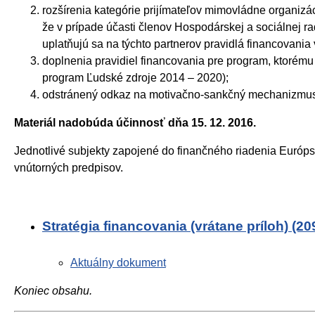
rozšírenia kategórie prijímateľov mimovládne organizá
že v prípade účasti členov Hospodárskej a sociálnej r
uplatňujú sa na týchto partnerov pravidlá financovania v
doplnenia pravidiel financovania pre program, ktorému
program Ľudské zdroje 2014 – 2020);
odstránený odkaz na motivačno-sankčný mechanizmus z
Materiál nadobúda účinnosť dňa 15. 12. 2016.
Jednotlivé subjekty zapojené do finančného riadenia Európ
vnútorných predpisov.
Stratégia financovania (vrátane príloh) (2
Aktuálny dokument
Koniec obsahu.