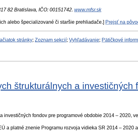
 817 82 Bratislava, IČO: 00151742.
www.mfsr.sk
ich alebo špecializované či staršie prehliadače.]
Prejsť na pôvod
ačiatok stránky
;
Zoznam sekcií
;
Vyhľadávanie
;
Pätičkové infor
ych štrukturálnych a investičnýc
 a investičných fondov pre programové obdobie 2014 – 2020, ve
ívu EÚ a platné znenie Programu rozvoja vidieka SR 2014 – 20