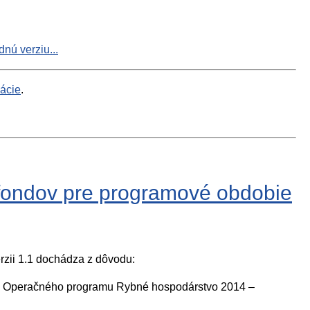
nú verziu...
mácie
.
h fondov pre programové obdobie
rzii 1.1 dochádza z dôvodu:
20 a Operačného programu Rybné hospodárstvo 2014 –