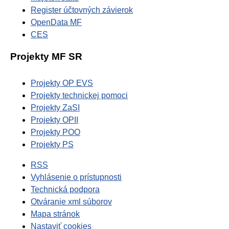
Register účtovných závierok
OpenData MF
CES
Projekty MF SR
Projekty OP EVS
Projekty technickej pomoci
Projekty ZaSI
Projekty OPII
Projekty POO
Projekty PS
RSS
Vyhlásenie o prístupnosti
Technická podpora
Otváranie xml súborov
Mapa stránok
Nastaviť cookies