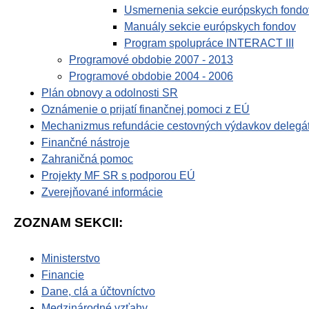
Usmernenia sekcie európskych fondo
Manuály sekcie európskych fondov
Program spolupráce INTERACT III
Programové obdobie 2007 - 2013
Programové obdobie 2004 - 2006
Plán obnovy a odolnosti SR
Oznámenie o prijatí finančnej pomoci z EÚ
Mechanizmus refundácie cestovných výdavkov delegá
Finančné nástroje
Zahraničná pomoc
Projekty MF SR s podporou EÚ
Zverejňované informácie
ZOZNAM SEKCII:
Ministerstvo
Financie
Dane, clá a účtovníctvo
Medzinárodné vzťahy