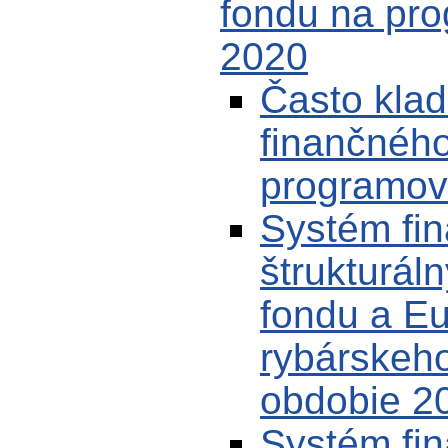
fondu na pr
2020
Často kla
finančnéh
programov
Systém fin
štrukturál
fondu a E
rybárskeh
obdobie 20
Systém fin