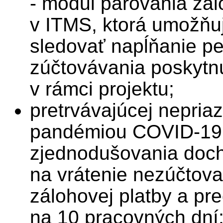
- modul párovania zál
v ITMS, ktorá umožňu
sledovať napĺňanie p
zúčtovávania poskytn
v rámci projektu;
pretrvávajúcej nepria
pandémiou COVID-19 
zjednodušovania doch
na vrátenie nezúčtova
zálohovej platby a pr
na 10 pracovných dní