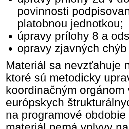
povinnosti podpisova
platobnou jednotkou;
úpravy prílohy 8 a ods
opravy zjavných chýb 
Materiál sa nevzťahuje n
ktoré sú metodicky upr
koordinačným orgánom 
európskych štrukturálny
na programové obdobie 
materiál nemá vplyvy na