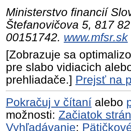
Ministerstvo financií Slo
Štefanovičova 5, 817 82 
00151742.
www.mfsr.sk
[Zobrazuje sa optimaliz
pre slabo vidiacich aleb
prehliadače.]
Prejsť na 
Pokračuj v čítaní
alebo
možnosti:
Začiatok strá
Vyhľadávanie
;
Pätičkové