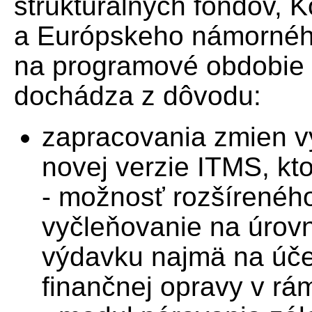
štrukturálnych fondov, 
a Európskeho námornéh
na programové obdobie 
dochádza z dôvodu:
zapracovania zmien v
novej verzie ITMS, kto
- možnosť rozšírenéh
vyčleňovanie na úrovn
výdavku najmä na úče
finančnej opravy v rá