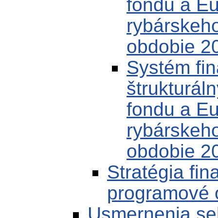
fondu a E
rybárskeh
obdobie 20
Systém fin
štrukturál
fondu a E
rybárskeh
obdobie 20
Stratégia fi
programové 
Usmernenia se