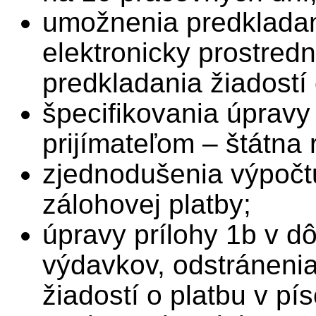
umožnenia predkladani
elektronicky prostred
predkladania žiadostí
špecifikovania úpravy
prijímateľom – štátna
zjednodušenia výpočt
zálohovej platby;
úpravy prílohy 1b v d
výdavkov, odstránenia
žiadostí o platbu v p