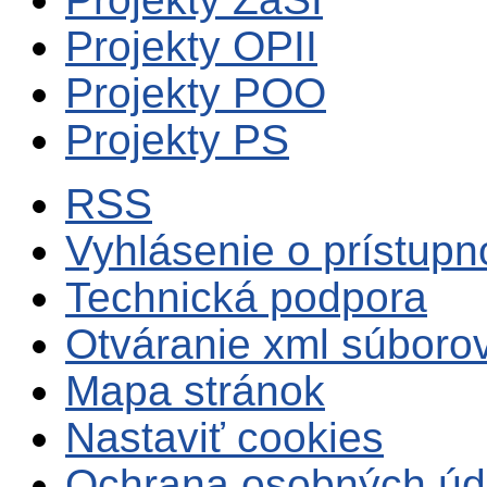
Projekty OPII
Projekty POO
Projekty PS
RSS
Vyhlásenie o prístupn
Technická podpora
Otváranie xml súboro
Mapa stránok
Nastaviť cookies
Ochrana osobných úd