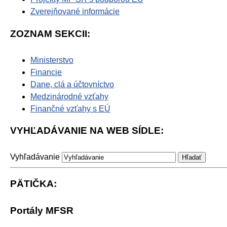
Zverejňované informácie
ZOZNAM SEKCII:
Ministerstvo
Financie
Dane, clá a účtovníctvo
Medzinárodné vzťahy
Finančné vzťahy s EÚ
VYHĽADÁVANIE NA WEB SÍDLE:
Vyhľadávanie
PÄTIČKA:
Portály MFSR