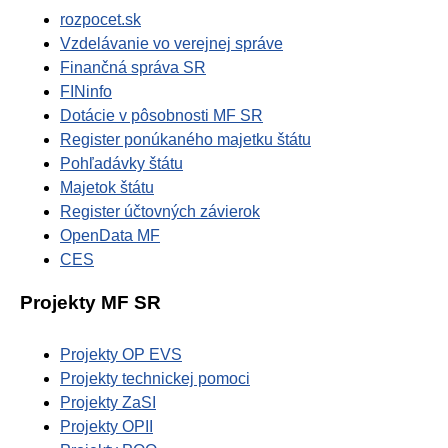
rozpocet.sk
Vzdelávanie vo verejnej správe
Finančná správa SR
FINinfo
Dotácie v pôsobnosti MF SR
Register ponúkaného majetku štátu
Pohľadávky štátu
Majetok štátu
Register účtovných závierok
OpenData MF
CES
Projekty MF SR
Projekty OP EVS
Projekty technickej pomoci
Projekty ZaSI
Projekty OPII