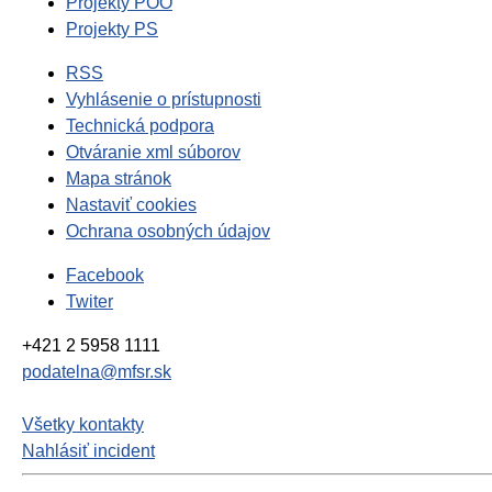
Projekty POO
Projekty PS
RSS
Vyhlásenie o prístupnosti
Technická podpora
Otváranie xml súborov
Mapa stránok
Nastaviť cookies
Ochrana osobných údajov
Facebook
Twiter
+421 2 5958 1111
podatelna@mfsr.sk
Všetky kontakty
Nahlásiť incident