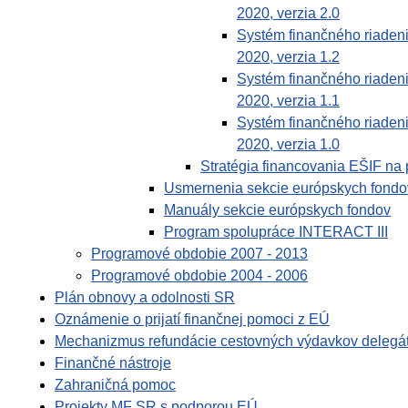
2020, verzia 2.0
Systém finančného riaden
2020, verzia 1.2
Systém finančného riaden
2020, verzia 1.1
Systém finančného riaden
2020, verzia 1.0
Stratégia financovania EŠIF na
Usmernenia sekcie európskych fondo
Manuály sekcie európskych fondov
Program spolupráce INTERACT III
Programové obdobie 2007 - 2013
Programové obdobie 2004 - 2006
Plán obnovy a odolnosti SR
Oznámenie o prijatí finančnej pomoci z EÚ
Mechanizmus refundácie cestovných výdavkov delegá
Finančné nástroje
Zahraničná pomoc
Projekty MF SR s podporou EÚ