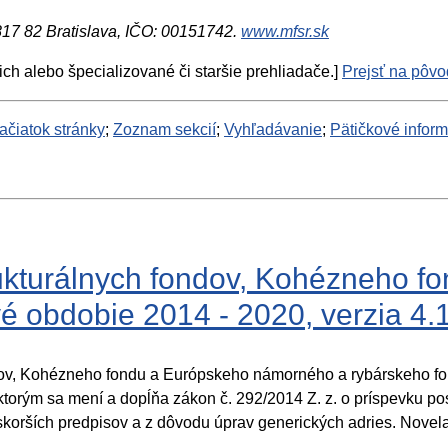
 817 82 Bratislava, IČO: 00151742.
www.mfsr.sk
ich alebo špecializované či staršie prehliadače.]
Prejsť na pôvod
ačiatok stránky
;
Zoznam sekcií
;
Vyhľadávanie
;
Pätičkové infor
rukturálnych fondov, Kohézneho 
 obdobie 2014 - 2020, verzia 4.
dov, Kohézneho fondu a Európskeho námorného a rybárskeho fo
torým sa mení a dopĺňa zákon č. 292/2014 Z. z. o príspevku po
skorších predpisov a z dôvodu úprav generických adries. Nove