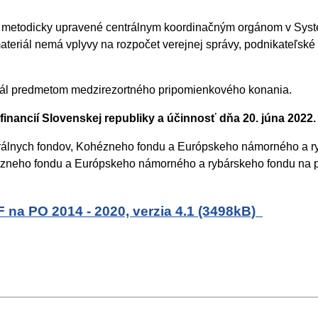
sú metodicky upravené centrálnym koordinačným orgánom v Syst
iál nemá vplyvy na rozpočet verejnej správy, podnikateľské pro
iál predmetom medzirezortného pripomienkového konania.
inancií Slovenskej republiky a účinnosť dňa 20. júna 2022
turálnych fondov, Kohézneho fondu a Európskeho námorného a 
hézneho fondu a Európskeho námorného a rybárskeho fondu na p
 na PO 2014 - 2020, verzia 4.1 (3498kB)