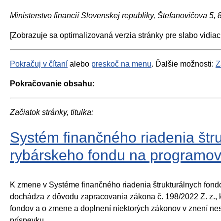
Ministerstvo financií Slovenskej republiky, Štefanovičova 5,
[Zobrazuje sa optimalizovaná verzia stránky pre slabo vidiac
Pokračuj v čítaní
alebo
preskoč na menu
. Ďalšie možnosti:
Z
Pokračovanie obsahu:
Začiatok stránky, titulka:
Systém finančného riadenia št
rybárskeho fondu na programové
K zmene v Systéme finančného riadenia štrukturálnych fon
dochádza z dôvodu zapracovania zákona č. 198/2022 Z. z., k
fondov a o zmene a doplnení niektorých zákonov v znení ne
príspevku.