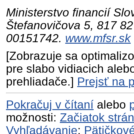
Ministerstvo financií Slo
Štefanovičova 5, 817 82 
00151742.
www.mfsr.sk
[Zobrazuje sa optimaliz
pre slabo vidiacich aleb
prehliadače.]
Prejsť na 
Pokračuj v čítaní
alebo
možnosti:
Začiatok strá
Vyhľadávanie
;
Pätičkové