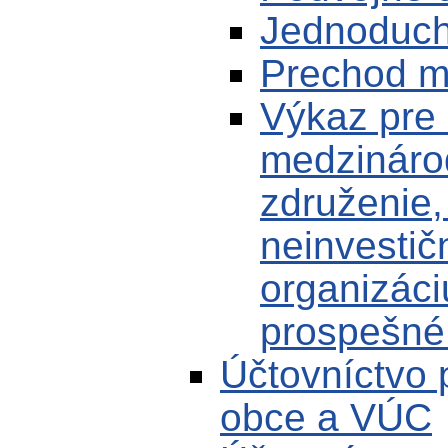
Jednoduch
Prechod m
Výkaz pre 
medzináro
združenie,
neinvestič
organizác
prospešné
Účtovníctvo 
obce a VÚC