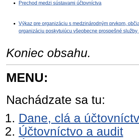
Prechod medzi sústavami účtovníctva
Výkaz pre organizáciu s medzinárodným prvkom, občian
organizáciu poskytujúcu všeobecne prospešné služby
Koniec obsahu.
MENU:
Nachádzate sa tu:
Dane, clá a účtovníct
Účtovníctvo a audit