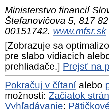
Ministerstvo financií Slo
Štefanovičova 5, 817 82 
00151742.
www.mfsr.sk
[Zobrazuje sa optimaliz
pre slabo vidiacich aleb
prehliadače.]
Prejsť na 
Pokračuj v čítaní
alebo
možnosti:
Začiatok strá
Vyhľadávanie
;
Pätičkové