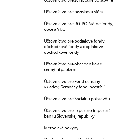
Účtovníctvo pre zdravotné poisťovne
Účtovníctvo pre neziskovú sféru
Účtovníctvo pre RO, PO, štátne fondy,
obce a VÚC
Účtovníctvo pre podielové fondy,
dôchodkové fondy a doplnkové
dôchodkové fondy
Účtovníctvo pre obchodníkov s
cennými papiermi
Účtovníctvo pre Fond ochrany
vkladov, Garančný fond investícií...
Účtovníctvo pre Sociálnu poisťovňu
Účtovníctvo pre Exportno-importnú
banku Slovenskej republiky
Metodické pokyny