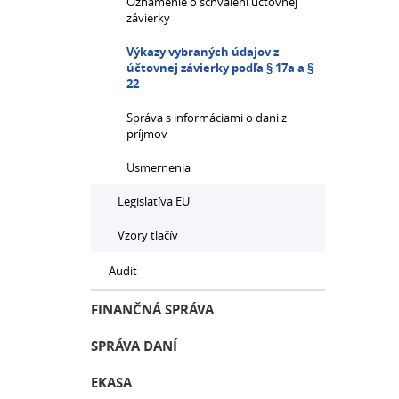
Oznámenie o schválení účtovnej
závierky
Výkazy vybraných údajov z
účtovnej závierky podľa § 17a a §
22
Správa s informáciami o dani z
príjmov
Usmernenia
Legislatíva EU
Vzory tlačív
Audit
FINANČNÁ SPRÁVA
SPRÁVA DANÍ
EKASA