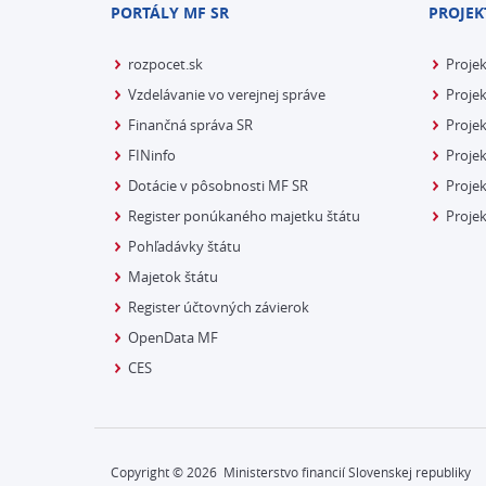
PORTÁLY MF SR
PROJEK
rozpocet.sk
Proje
Vzdelávanie vo verejnej správe
Projek
Finančná správa SR
Projek
FINinfo
Projek
Dotácie v pôsobnosti MF SR
Proje
Register ponúkaného majetku štátu
Projek
Pohľadávky štátu
Majetok štátu
Register účtovných závierok
OpenData MF
CES
Copyright ©
2026
Ministerstvo financií Slovenskej republiky