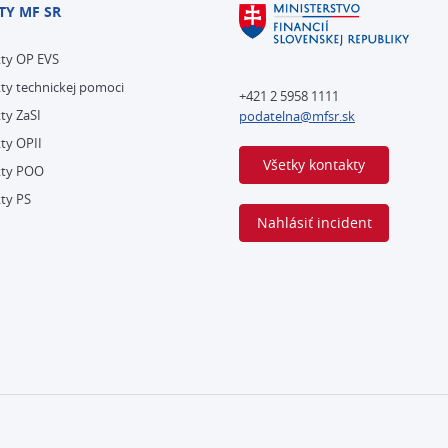
TY MF SR
kty OP EVS
ty technickej pomoci
+421 2 5958 1111
ty ZaSI
podatelna@mfsr.sk
ty OPII
Všetky kontakty
kty POO
ty PS
Nahlásiť incident