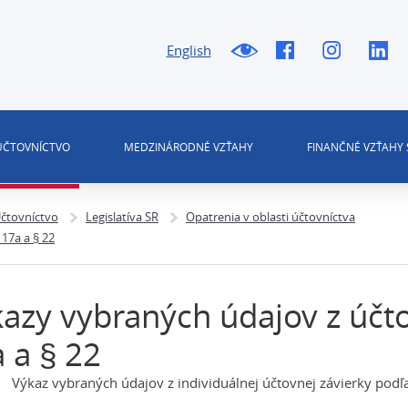
English
 ÚČTOVNÍCTVO
MEDZINÁRODNÉ VZŤAHY
FINANČNÉ VZŤAHY 
čtovníctvo
Legislatíva SR
Opatrenia v oblasti účtovníctva
17a a § 22
azy vybraných údajov z účto
 a § 22
Výkaz vybraných údajov z individuálnej účtovnej závierky podľa