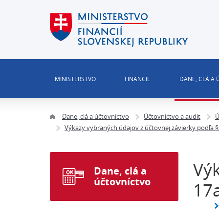
MINISTERSTVO
FINANCIE
DANE, CLÁ A
Dane, clá a účtovníctvo
Účtovníctvo a audit
Ú
Výkazy vybraných údajov z účtovnej závierky podľa § 
Výk
Dane, clá a
účtovníctvo
17a