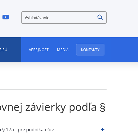
Vyhľadávanie
S EÚ
VEREJNOSŤ
MÉDIÁ
KONTAKTY
vnej závierky podľa §
 § 17a - pre podnikateľov