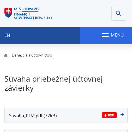
MENU
EN
Dane, clá a účtovníctvo
Súvaha priebežnej účtovnej
závierky
Suvaha_PUZ.pdf (72kB)