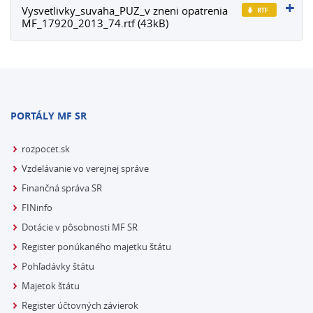
Vysvetlivky_suvaha_PUZ_v zneni opatrenia
MF_17920_2013_74.rtf (43kB)
PORTÁLY MF SR
rozpocet.sk
Vzdelávanie vo verejnej správe
Finančná správa SR
FINinfo
Dotácie v pôsobnosti MF SR
Register ponúkaného majetku štátu
Pohľadávky štátu
Majetok štátu
Register účtovných závierok