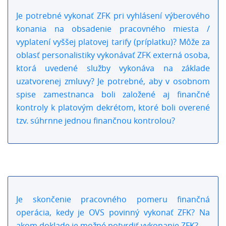
Je potrebné vykonať ZFK pri vyhlásení výberového
konania na obsadenie pracovného miesta /
vyplatení vyššej platovej tarify (príplatku)? Môže za
oblasť personalistiky vykonávať ZFK externá osoba,
ktorá uvedené služby vykonáva na základe
uzatvorenej zmluvy? Je potrebné, aby v osobnom
spise zamestnanca boli založené aj finančné
kontroly k platovým dekrétom, ktoré boli overené
tzv. súhrnne jednou finančnou kontrolou?
Je skončenie pracovného pomeru finančná
operácia, kedy je OVS povinný vykonať ZFK? Na
akom doklade je možné potvrdiť vykonanie ZFK?