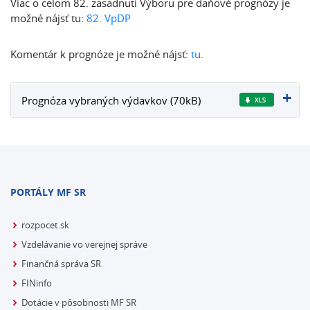
Viac o celom 82. zasadnutí Výboru pre daňové prognózy je
možné nájsť tu:
82. VpDP
Komentár k prognóze je možné nájsť:
tu
.
Prognóza vybraných výdavkov (70kB)
PORTÁLY MF SR
rozpocet.sk
Vzdelávanie vo verejnej správe
Finančná správa SR
FINinfo
Dotácie v pôsobnosti MF SR