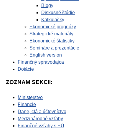
Blogy
Diskusné štúdie
Kalkulačky
Ekonomické prognózy
Strategické materiály
Ekonomické štatistiky
Semináre a prezentácie
English version
Finančný spravodajca
Dotácie
ZOZNAM SEKCII:
Ministerstvo
Financie
Dane, clá a účtovníctvo
Medzinárodné vzťahy
Finančné vzťahy s EÚ