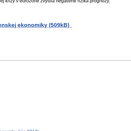
j krízy v eurozóne zvýšila negatívne riziká prognózy.
venskej ekonomiky (509kB)