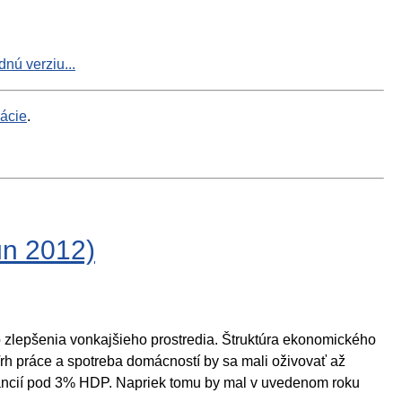
nú verziu...
mácie
.
ún 2012)
 zlepšenia vonkajšieho prostredia. Štruktúra ekonomického
h práce a spotreba domácností by sa mali oživovať až
inancií pod 3% HDP. Napriek tomu by mal v uvedenom roku