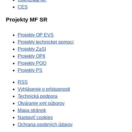
CES
Projekty MF SR
Projekty OP EVS
Projekty technickej pomoci
Projekty ZaSI
Projekty OPII
Projekty POO
Projekty PS
RSS
Vyhlásenie o prístupnosti
Technická podpora
Otváranie xml súborov
Mapa stránok
Nastaviť cookies
Ochrana osobných údajov