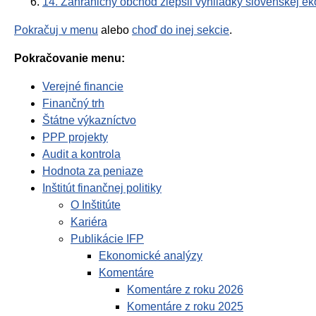
14. Zahraničný obchod zlepšil vyhliadky slovenskej e
Pokračuj v menu
alebo
choď do inej sekcie
.
Pokračovanie menu:
Verejné financie
Finančný trh
Štátne výkazníctvo
PPP projekty
Audit a kontrola
Hodnota za peniaze
Inštitút finančnej politiky
O Inštitúte
Kariéra
Publikácie IFP
Ekonomické analýzy
Komentáre
Komentáre z roku 2026
Komentáre z roku 2025