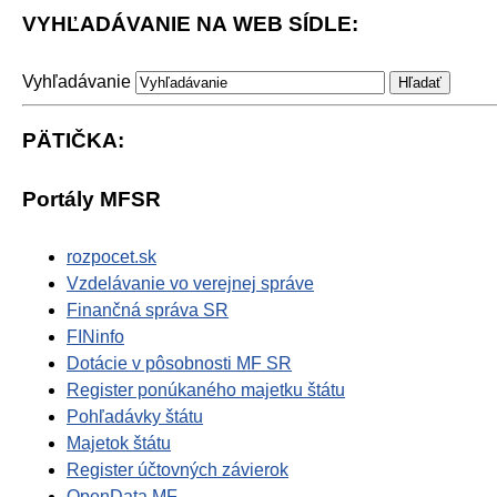
VYHĽADÁVANIE NA WEB SÍDLE:
Vyhľadávanie
PÄTIČKA:
Portály MFSR
rozpocet.sk
Vzdelávanie vo verejnej správe
Finančná správa SR
FINinfo
Dotácie v pôsobnosti MF SR
Register ponúkaného majetku štátu
Pohľadávky štátu
Majetok štátu
Register účtovných závierok
OpenData MF