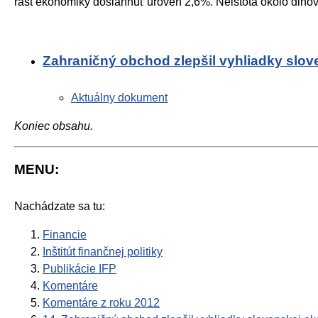
rast ekonomiky dosiahnuť úroveň 2,6%. Neistota okolo dlhove
Zahraničný obchod zlepšil vyhliadky slo
Aktuálny dokument
Koniec obsahu.
MENU:
Nachádzate sa tu:
Financie
Inštitút finančnej politiky
Publikácie IFP
Komentáre
Komentáre z roku 2012