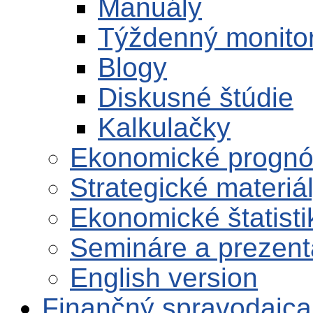
Manuály
Týždenný monito
Blogy
Diskusné štúdie
Kalkulačky
Ekonomické progn
Strategické materiá
Ekonomické štatisti
Semináre a prezent
English version
Finančný spravodajca