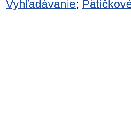
Vyhľadávanie
;
Pätičkové