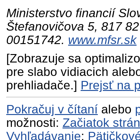
Ministerstvo financií Slo
Štefanovičova 5, 817 82 
00151742.
www.mfsr.sk
[Zobrazuje sa optimaliz
pre slabo vidiacich aleb
prehliadače.]
Prejsť na 
Pokračuj v čítaní
alebo
možnosti:
Začiatok strá
Vyhľadávanie
;
Pätičkové