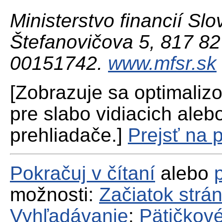
Ministerstvo financií Slo
Štefanovičova 5, 817 82 
00151742.
www.mfsr.sk
[Zobrazuje sa optimaliz
pre slabo vidiacich aleb
prehliadače.]
Prejsť na 
Pokračuj v čítaní
alebo
možnosti:
Začiatok strá
Vyhľadávanie
;
Pätičkové