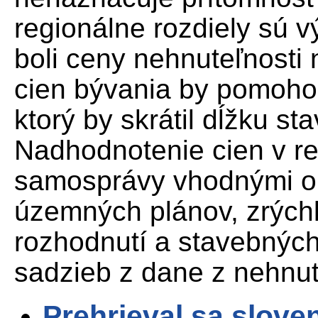
regionálne rozdiely sú v
boli ceny nehnuteľnost
cien bývania by pomohol
ktorý by skrátil dĺžku s
Nadhodnotenie cien v re
samosprávy vhodnými opa
územných plánov, zrých
rozhodnutí a stavebných
sadzieb z dane z nehnut
Prehrieval sa slove