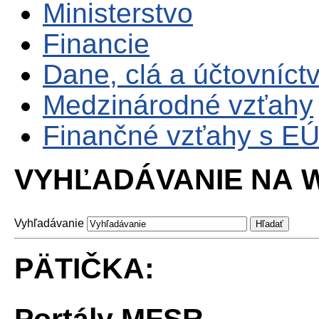
Ministerstvo
Financie
Dane, clá a účtovníct
Medzinárodné vzťahy
Finančné vzťahy s E
VYHĽADÁVANIE NA W
Vyhľadávanie
PÄTIČKA:
Portály MFSR