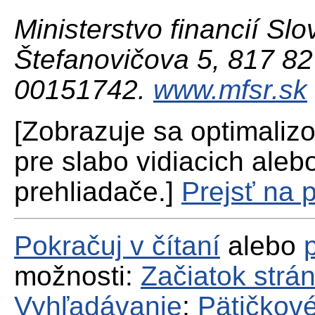
Ministerstvo financií Slo
Štefanovičova 5, 817 82 
00151742.
www.mfsr.sk
[Zobrazuje sa optimaliz
pre slabo vidiacich aleb
prehliadače.]
Prejsť na 
Pokračuj v čítaní
alebo
možnosti:
Začiatok strá
Vyhľadávanie
;
Pätičkové