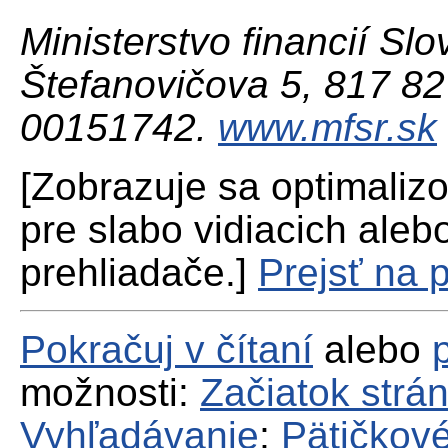
Ministerstvo financií Slo
Štefanovičova 5, 817 82 
00151742.
www.mfsr.sk
[Zobrazuje sa optimaliz
pre slabo vidiacich aleb
prehliadače.]
Prejsť na 
Pokračuj v čítaní
alebo
možnosti:
Začiatok strá
Vyhľadávanie
;
Pätičkové