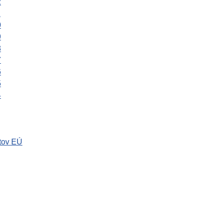
2
1
0
9
8
7
6
5
4
tov EÚ