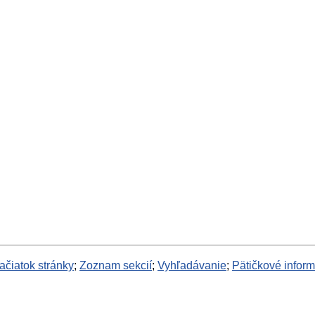
ačiatok stránky
;
Zoznam sekcií
;
Vyhľadávanie
;
Pätičkové infor