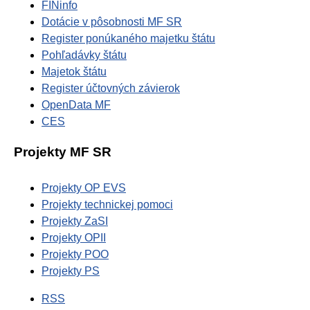
FINinfo
Dotácie v pôsobnosti MF SR
Register ponúkaného majetku štátu
Pohľadávky štátu
Majetok štátu
Register účtovných závierok
OpenData MF
CES
Projekty MF SR
Projekty OP EVS
Projekty technickej pomoci
Projekty ZaSI
Projekty OPII
Projekty POO
Projekty PS
RSS