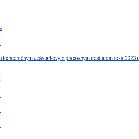
v
5
4
3
u koncoročným uzávierkovým pracovným postupom roka 2023 p
2
1
0
9
8
7
6
5
4
3