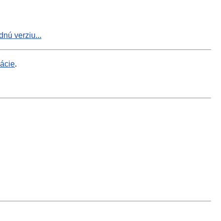
nú verziu...
mácie
.