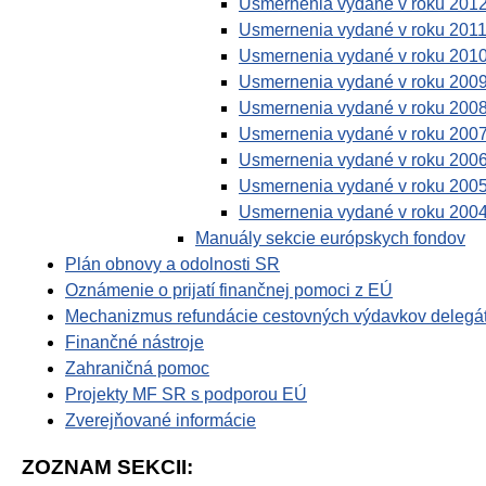
Usmernenia vydané v roku 201
Usmernenia vydané v roku 201
Usmernenia vydané v roku 201
Usmernenia vydané v roku 200
Usmernenia vydané v roku 200
Usmernenia vydané v roku 200
Usmernenia vydané v roku 200
Usmernenia vydané v roku 200
Usmernenia vydané v roku 200
Manuály sekcie európskych fondov
Plán obnovy a odolnosti SR
Oznámenie o prijatí finančnej pomoci z EÚ
Mechanizmus refundácie cestovných výdavkov delegá
Finančné nástroje
Zahraničná pomoc
Projekty MF SR s podporou EÚ
Zverejňované informácie
ZOZNAM SEKCII: