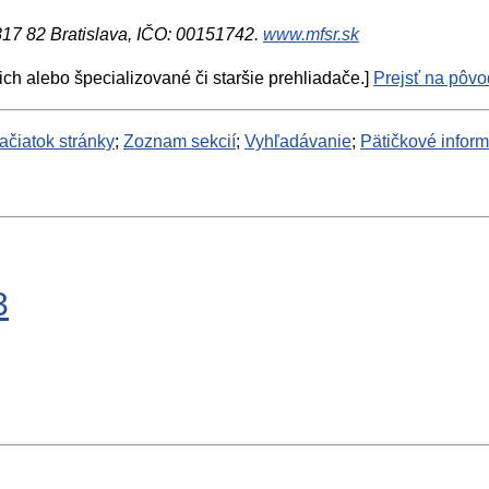
 817 82 Bratislava, IČO: 00151742.
www.mfsr.sk
ich alebo špecializované či staršie prehliadače.]
Prejsť na pôvod
ačiatok stránky
;
Zoznam sekcií
;
Vyhľadávanie
;
Pätičkové infor
3