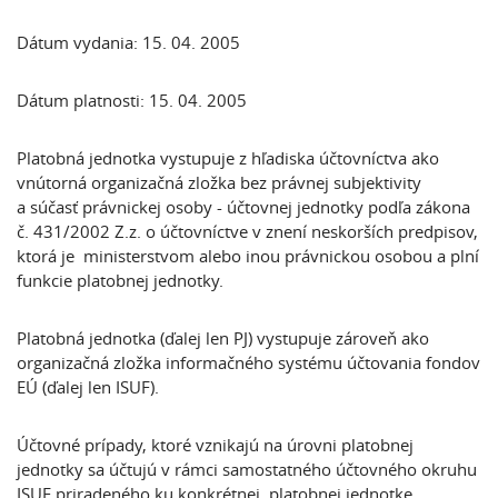
Dátum vydania: 15. 04. 2005
Dátum platnosti: 15. 04. 2005
Platobná jednotka vystupuje z hľadiska účtovníctva ako
vnútorná organizačná zložka bez právnej subjektivity
a súčasť právnickej osoby - účtovnej jednotky podľa zákona
č. 431/2002 Z.z. o účtovníctve v znení neskorších predpisov,
ktorá je ministerstvom alebo inou právnickou osobou a plní
funkcie platobnej jednotky.
Platobná jednotka (ďalej len PJ) vystupuje zároveň ako
organizačná zložka informačného systému účtovania fondov
EÚ (ďalej len ISUF).
Účtovné prípady, ktoré vznikajú na úrovni platobnej
jednotky sa účtujú v rámci samostatného účtovného okruhu
ISUF priradeného ku konkrétnej platobnej jednotke.