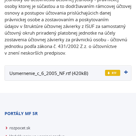
osoby ktorej je súčasťou a to dodržiavaním rámcovej účtovej
osnovy a postupov účtovania prislúchajúcich danej
právnickej osobe a zostavovaním a poskytovaním
údajov v štruktúre účtovnej závierky z ISUF za samostatný
účtovný okruh priradený platobnej jednotke na účely
zostavenia účtovnej závierky za právnickú osobu - účtovnú
jednotku podľa zákona č. 431/2002 Z.z. o účtovníctve
v znení neskorších predpisov.
Usmernenie_c_6_2005_NF.rtf (420kB)
PORTÁLY MF SR
rozpocet.sk