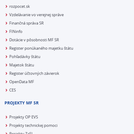
rozpocet.sk
Vzdelávanie vo verejnej správe
Finančná správa SR
FINinfo
Dotácie v pôsobnosti MF SR
Register ponúkaného majetku štátu
Pohľadávky štátu
Majetok štátu
Register účtovných závierok
OpenData MF
CES
PROJEKTY MF SR
Projekty OP EVS
Projekty technickej pomoci
Projekty ZaSI