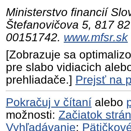
Ministerstvo financií Slo
Štefanovičova 5, 817 82 
00151742.
www.mfsr.sk
[Zobrazuje sa optimaliz
pre slabo vidiacich aleb
prehliadače.]
Prejsť na 
Pokračuj v čítaní
alebo
možnosti:
Začiatok strá
Vyhľadávanie
;
Pätičkové