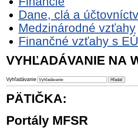
Financie
Dane, clá a účtovníct
Medzinárodné vzťahy
Finančné vzťahy s E
VYHĽADÁVANIE NA W
Vyhľadávanie
PÄTIČKA:
Portály MFSR