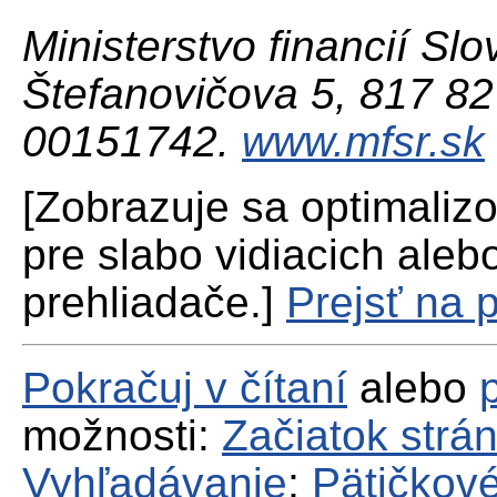
Ministerstvo financií Slo
Štefanovičova 5, 817 82 
00151742.
www.mfsr.sk
[Zobrazuje sa optimaliz
pre slabo vidiacich aleb
prehliadače.]
Prejsť na 
Pokračuj v čítaní
alebo
možnosti:
Začiatok strá
Vyhľadávanie
;
Pätičkové