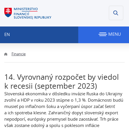
MENU
EN
Financie
14. Vyrovnaný rozpočet by viedol
k recesii (september 2023)
Slovenská ekonomika v dôsledku invázie Ruska do Ukrajiny
zvoľní a HDP v roku 2023 stúpne o 1,3 %. Domácnosti budú
musieť po inflačnom šoku a vyčerpaní úspor začať šetriť
a ich spotreba klesne. Zahraničný dopyt slovenský export
nepodporí, európsky priemysel bude zaostávať. Trh práce
však zostane odolný a spolu s poklesom inflácie