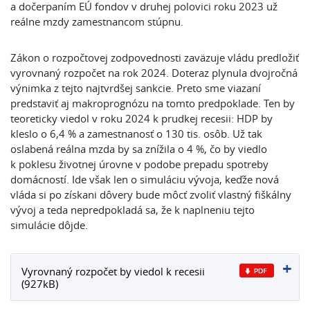
a dočerpaním EÚ fondov v druhej polovici roku 2023 už
reálne mzdy zamestnancom stúpnu.
Zákon o rozpočtovej zodpovednosti zaväzuje vládu predložiť
vyrovnaný rozpočet na rok 2024. Doteraz plynula dvojročná
výnimka z tejto najtvrdšej sankcie. Preto sme viazaní
predstaviť aj makroprognózu na tomto predpoklade. Ten by
teoreticky viedol v roku 2024 k prudkej recesii: HDP by
kleslo o 6,4 % a zamestnanosť o 130 tis. osôb. Už tak
oslabená reálna mzda by sa znížila o 4 %, čo by viedlo
k poklesu životnej úrovne v podobe prepadu spotreby
domácností. Ide však len o simuláciu vývoja, keďže nová
vláda si po získani dôvery bude môcť zvoliť vlastný fiškálny
vývoj a teda nepredpokladá sa, že k naplneniu tejto
simulácie dôjde.
Vyrovnaný rozpočet by viedol k recesii
(927kB)