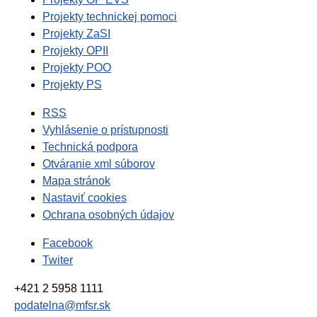
Projekty technickej pomoci
Projekty ZaSI
Projekty OPII
Projekty POO
Projekty PS
RSS
Vyhlásenie o prístupnosti
Technická podpora
Otváranie xml súborov
Mapa stránok
Nastaviť cookies
Ochrana osobných údajov
Facebook
Twiter
+421 2 5958 1111
podatelna@mfsr.sk