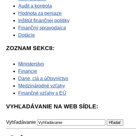
Audit a kontrola
Hodnota za peniaze
Inštitút finančnej politiky
Finančný spravodajca
Dotácie
ZOZNAM SEKCII:
Ministerstvo
Financie
Dane, clá a účtovníctvo
Medzinárodné vzťahy
Finančné vzťahy s EÚ
VYHĽADÁVANIE NA WEB SÍDLE:
Vyhľadávanie