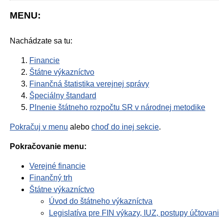
MENU:
Nachádzate sa tu:
Financie
Štátne výkazníctvo
Finančná štatistika verejnej správy
Špeciálny štandard
Plnenie štátneho rozpočtu SR v národnej metodike
Pokračuj v menu
alebo
choď do inej sekcie
.
Pokračovanie menu:
Verejné financie
Finančný trh
Štátne výkazníctvo
Úvod do štátneho výkazníctva
Legislatíva pre FIN výkazy, IUZ, postupy účtova