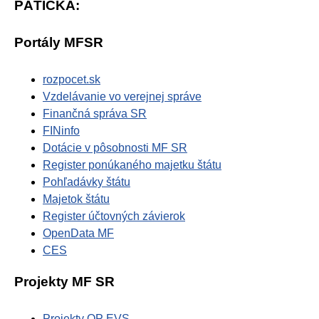
PÄTIČKA:
Portály MFSR
rozpocet.sk
Vzdelávanie vo verejnej správe
Finančná správa SR
FINinfo
Dotácie v pôsobnosti MF SR
Register ponúkaného majetku štátu
Pohľadávky štátu
Majetok štátu
Register účtovných závierok
OpenData MF
CES
Projekty MF SR
Projekty OP EVS