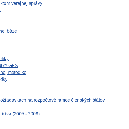
ktom verejnej správy
y
nej báze
a
bliky
odike GFS
dnej metodike
edky
ožiadavkách na rozpočtové rámce členských štátov
níctva (2005 - 2008)