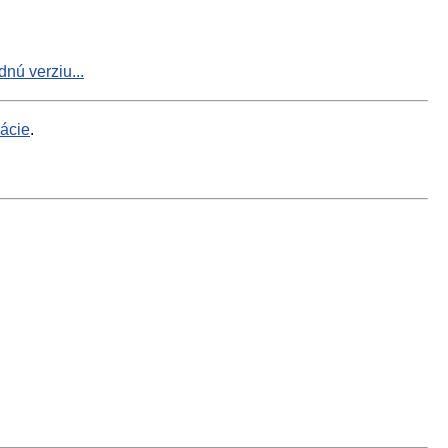
nú verziu...
mácie
.