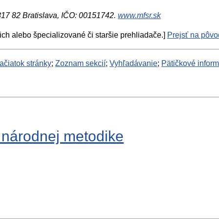
 817 82 Bratislava, IČO: 00151742.
www.mfsr.sk
ich alebo špecializované či staršie prehliadače.]
Prejsť na pôvod
ačiatok stránky
;
Zoznam sekcií
;
Vyhľadávanie
;
Pätičkové infor
 národnej metodike