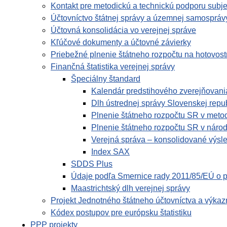
Kontakt pre metodickú a technickú podporu subje
Účtovníctvo štátnej správy a územnej samospráv
Účtovná konsolidácia vo verejnej správe
Kľúčové dokumenty a účtovné závierky
Priebežné plnenie štátneho rozpočtu na hotovost
Finančná štatistika verejnej správy
Špeciálny štandard
Kalendár predstihového zverejňovani
Dlh ústrednej správy Slovenskej repu
Plnenie štátneho rozpočtu SR v met
Plnenie štátneho rozpočtu SR v náro
Verejná správa – konsolidované výsl
Index SAX
SDDS Plus
Údaje podľa Smernice rady 2011/85/EÚ o p
Maastrichtský dlh verejnej správy
Projekt Jednotného štátneho účtovníctva a výkaz
Kódex postupov pre európsku štatistiku
PPP projekty