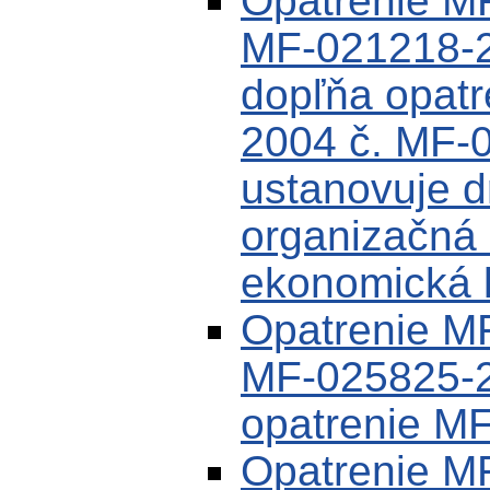
Opatrenie MF
MF-021218-2
dopľňa opat
2004 č. MF-
ustanovuje dr
organizačná 
ekonomická k
Opatrenie MF
MF-025825-2
opatrenie M
Opatrenie M