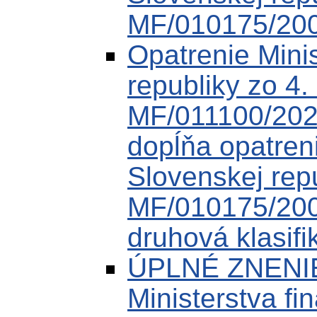
MF/010175/20
Opatrenie Minis
republiky zo 4
MF/011100/202
dopĺňa opatreni
Slovenskej rep
MF/010175/200
druhová klasifi
ÚPLNÉ ZNENIE
Ministerstva fi