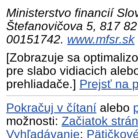
Ministerstvo financií Slo
Štefanovičova 5, 817 82 
00151742.
www.mfsr.sk
[Zobrazuje sa optimaliz
pre slabo vidiacich aleb
prehliadače.]
Prejsť na 
Pokračuj v čítaní
alebo
možnosti:
Začiatok strá
Vyhľadávanie
;
Pätičkové