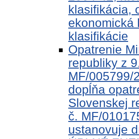
klasifikácia,
ekonomická k
klasifikácie
Opatrenie Min
republiky z 9
MF/005799/2
dopĺňa opatre
Slovenskej r
č. MF/01017
ustanovuje dr