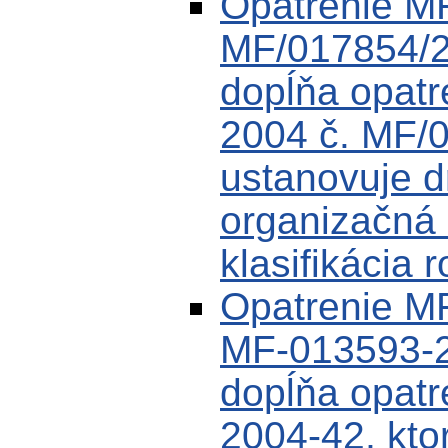
Opatrenie M
MF/017854/2
dopĺňa opat
2004 č. MF/
ustanovuje dr
organizačná 
klasifikácia 
Opatrenie MF
MF-013593-2
dopĺňa opat
2004-42, kto