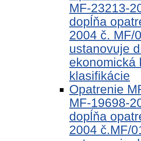
MF-23213-20
dopĺňa opat
2004 č. MF/
ustanovuje d
ekonomická k
klasifikácie
Opatrenie M
MF-19698-20
dopĺňa opat
2004 č.MF/0