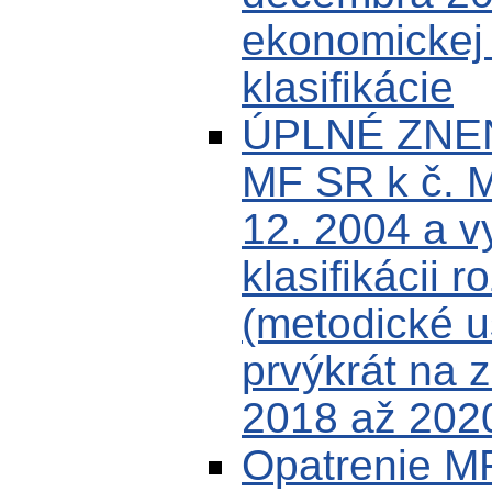
ekonomickej k
klasifikácie
ÚPLNÉ ZNEN
MF SR k č. 
12. 2004 a v
klasifikácii r
(metodické u
prvýkrát na 
2018 až 202
Opatrenie MF