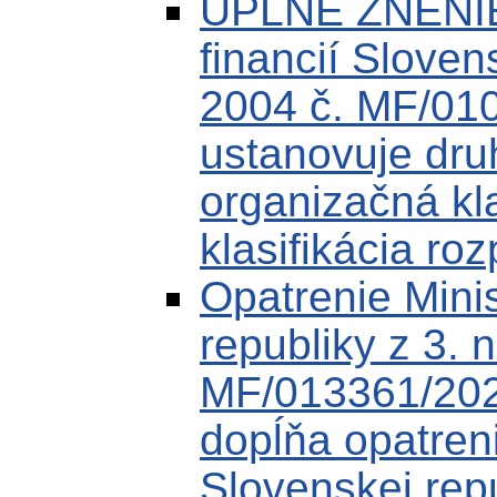
ÚPLNÉ ZNENIE 
financií Sloven
2004 č. MF/010
ustanovuje druh
organizačná kl
klasifikácia roz
Opatrenie Minis
republiky z 3.
MF/013361/202
dopĺňa opatreni
Slovenskej rep