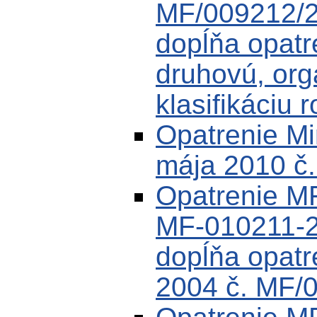
MF/009212/2
dopĺňa opat
druhovú, or
klasifikáciu 
Opatrenie Min
mája 2010 č
Opatrenie MF
MF-010211-2
dopĺňa opat
2004 č. MF/