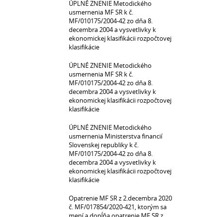
ÚPLNÉ ZNENIE Metodického
usmernenia MF SR k č.
MF/010175/2004-42 zo dňa 8.
decembra 2004 a vysvetlivky k
ekonomickej klasifikácii rozpočtovej
klasifikácie
ÚPLNÉ ZNENIE Metodického
usmernenia MF SR k č.
MF/010175/2004-42 zo dňa 8.
decembra 2004 a vysvetlivky k
ekonomickej klasifikácii rozpočtovej
klasifikácie
ÚPLNÉ ZNENIE Metodického
usmernenia Ministerstva financií
Slovenskej republiky k č.
MF/010175/2004-42 zo dňa 8.
decembra 2004 a vysvetlivky k
ekonomickej klasifikácii rozpočtovej
klasifikácie
Opatrenie MF SR z 2.decembra 2020
č. MF/017854/2020-421, ktorým sa
mení a dopĺňa opatrenie MF SR z