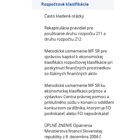
Rozpočtová klasifikácia
Často kladené otázky
Rekapitulácia pravidiel pre
používanie druhu rozpočtu 211 a
druhu rozpočtu 212
Metodické usmernenie MF SR pre
správcov kapitol k ekonomickej
klasifikácii rozpočtovej klasifikácie pri
poskytnutí finančných prostriedkov
zo štátnych finančných aktív
Metodické usmernenie MF SR ku
ekonomickej klasifikácii príjmov a
výdavkov Centra právnej pomoci a
príslušného súdu v konaní o oddlžení
konkurzom za dlžníka, ktorým je FO
podnikateľ, alebo FO nepodnikateľ
ÚPLNÉ ZNENIE Opatrenia
Ministerstva financií Slovenskej
republiky z 8. decembra 2004 č.