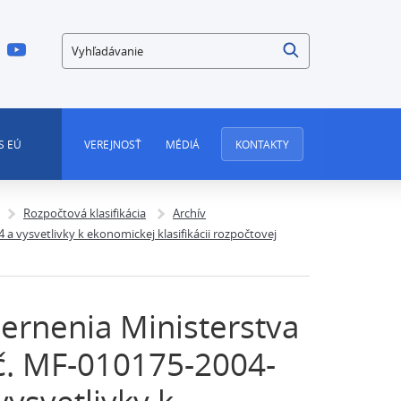
Vyhľadávanie
S EÚ
VEREJNOSŤ
MÉDIÁ
KONTAKTY
Rozpočtová klasifikácia
Archív
a vysvetlivky k ekonomickej klasifikácii rozpočtovej
ernenia Ministerstva
k č. MF-010175-2004-