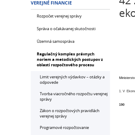
42 
VEREJNÉ FINANCIE
eko
Rozpočet verejnej správy
Správa o očakávanej skutočnosti
Územná samospráva
Regulačný komplex právnych
noriem a metodických postupov z
oblasti rozpočtového procesu
Limit verejných výdavkov – otázky a
Ministerst
odpovede
1. V Ekono
Tvorba viacročného rozpočtu verejnej
správy
190
Zákon o rozpočtových pravidlách
verejnej správy
Programové rozpočtovanie