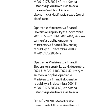
MF/010175/2004-42, ktorým sa
ustanovuje druhová klasifikácia,
organizačná klasifikácia a
ekonomická klasifikácia rozpočtovej
klasifikácie
Opatrenie Ministerstva financií
Slovenskej republiky z 3. novembra
2025 č. MF/013361/2025-414, ktorým
sa mení a dopĺňa opatrenie
Ministerstva financií Slovenskej
republiky z 8. decembra 2004 č.
MF/010175/2004-42
Opatrenie Ministerstva financií
Slovenskej republiky zo 4. decembra
2024 č. MF/011100/2024-42, ktorým
sa mení a dopĺňa opatrenie
Ministerstva financií Slovenskej
republiky z 8. decembra 2004 č.
MF/010175/2004-42, ktorým sa
ustanovuje druhová klasifikácia
ÚPLNÉ ZNENIE Metodického
usmernenia Ministerstva financií