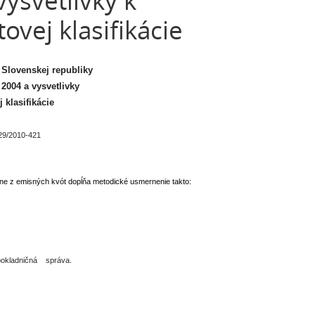
ysvetlivky k
ovej klasifikácie
 Slovenskej republiky
2004 a vysvetlivky
 klasifikácie
29/2010-421
dane z emisných kvót dopĺňa metodické usmernenie takto:
 pokladničná
správa.