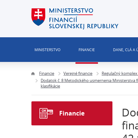
MINISTERSTVO
FINANCIE
DANE, CLÁ A
Financie
Verejné financie
Regulačný komplex 
Dodatok č. 8 Metodického usmernenia Ministerstva fin
klasifikácie
Dod
Financie
fin