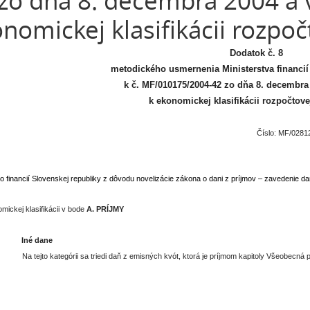
zo dňa 8. decembra 2004 a v
nomickej klasifikácii rozpočt
Dodatok č. 8
metodického usmernenia Ministerstva financií
k č. MF/010175/2004-42 zo dňa 8. decembra 
k ekonomickej klasifikácii rozpočtovej
Číslo: MF/0281
vo financií Slovenskej republiky z dôvodu novelizácie zákona o dani z príjmov – zavedenie 
mickej klasifikácii v bode
A. PRÍJMY
Iné dane
Na tejto kategórii sa triedi daň z emisných kvót, ktorá je príjmom kapitoly Všeobecná