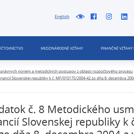
English
 ÚČTOVNÍCTVO
MEDZINÁRODNÉ VZŤAHY
FINANČNÉ VZŤAHY 
právnych noriem a metodických postupov z oblasti rozpočtového procesu
ancií Slovenskej republiky k č. MF/010175/2004-42 zo dňa 8. decembra 2004 
atok č. 8 Metodického usm
ancií Slovenskej republiky 