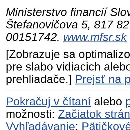
Ministerstvo financií Slo
Štefanovičova 5, 817 82 
00151742.
www.mfsr.sk
[Zobrazuje sa optimaliz
pre slabo vidiacich aleb
prehliadače.]
Prejsť na 
Pokračuj v čítaní
alebo
možnosti:
Začiatok strá
Vyhľadávanie
;
Pätičkové