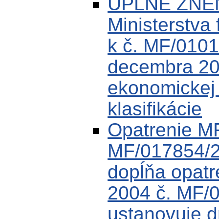
ÚPLNÉ ZNEN
Ministerstva 
k č. MF/0101
decembra 200
ekonomickej k
klasifikácie
Opatrenie M
MF/017854/2
dopĺňa opat
2004 č. MF/
ustanovuje dr