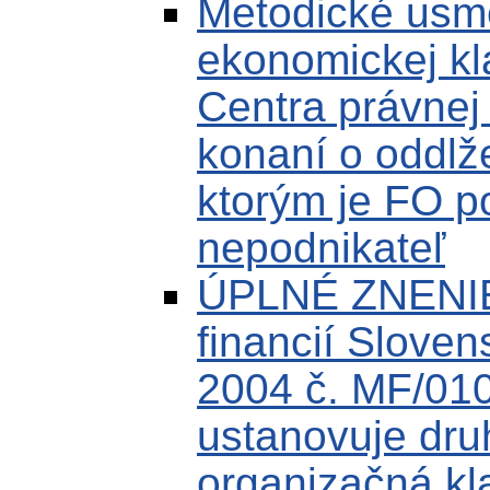
Metodické usm
ekonomickej kla
Centra právnej
konaní o oddlž
ktorým je FO p
nepodnikateľ
ÚPLNÉ ZNENIE 
financií Sloven
2004 č. MF/010
ustanovuje druh
organizačná kl