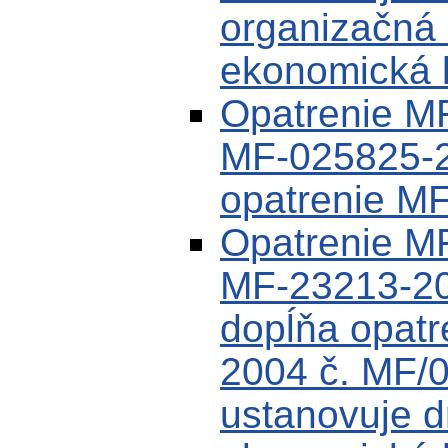
organizačná 
ekonomická k
Opatrenie MF
MF-025825-2
opatrenie M
Opatrenie M
MF-23213-20
dopĺňa opat
2004 č. MF/
ustanovuje d