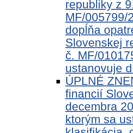
republiky z 9
MF/005799/2
dopĺňa opatre
Slovenskej r
č. MF/01017
ustanovuje dr
ÚPLNÉ ZNENI
financií Slov
decembra 20
ktorým sa us
klasifikácia,