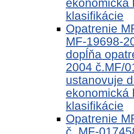
ekonomická k
klasifikácie
Opatrenie M
MF-19698-20
dopĺňa opat
2004 č.MF/0
ustanovuje d
ekonomická k
klasifikácie
Opatrenie M
č. MF-01745