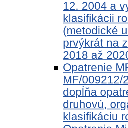
12. 2004 a v
klasifikácii r
(metodické u
prvýkrát na 
2018 až 202
Opatrenie MF
MF/009212/2
dopĺňa opat
druhovú, or
klasifikáciu 